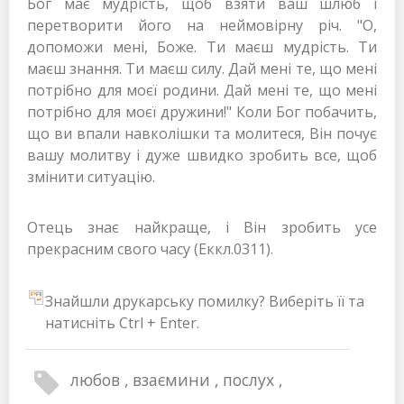
Бог має мудрість, щоб взяти ваш шлюб і
перетворити його на неймовірну річ. "О,
допоможи мені, Боже. Ти маєш мудрість. Ти
маєш знання. Ти маєш силу. Дай мені те, що мені
потрібно для моєї родини. Дай мені те, що мені
потрібно для моєї дружини!" Коли Бог побачить,
що ви впали навколішки та молитеся, Він почує
вашу молитву і дуже швидко зробить все, щоб
змінити ситуацію.
Отець знає найкраще, і Він зробить усе
прекрасним свого часу (Еккл.0311).
Знайшли друкарську помилку? Виберіть її та
натисніть Ctrl + Enter.
любов
взаємини
послух