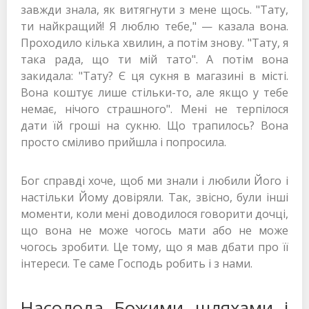
завжди знала, як витягнути з мене щось. "Тату,
ти найкращий! Я люблю тебе," — казала вона.
Проходило кілька хвилин, а потім знову. "Тату, я
така рада, що ти мій тато". А потім вона
закидала: "Тату? Є ця сукня в магазині в місті.
Вона коштує лише стільки-то, але якщо у тебе
немає, нічого страшного". Мені не терпілося
дати їй гроші на сукню. Що трапилось? Вона
просто сміливо прийшла і попросила.
Бог справді хоче, щоб ми знали і любили Його і
настільки Йому довіряли. Так, звісно, були інші
моменти, коли мені доводилося говорити дочці,
що вона не може чогось мати або не може
чогось зробити. Це тому, що я мав дбати про її
інтереси. Те саме Господь робить і з нами.
Насолода Божими шляхами і