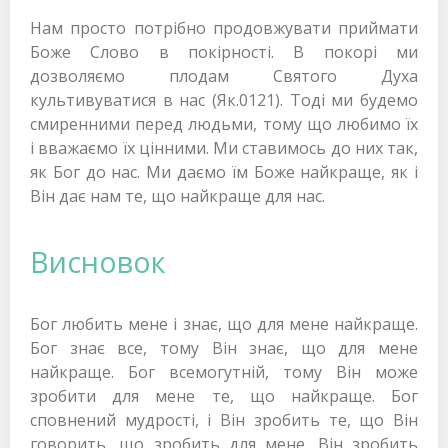
Нам просто потрібно продовжувати приймати
Боже Слово в покірності. В покорі ми
дозволяємо плодам Святого Духа
культивуватися в нас (Як.0121). Тоді ми будемо
смиренними перед людьми, тому що любимо їх
і вважаємо їх цінними. Ми ставимось до них так,
як Бог до нас. Ми даємо їм Боже найкраще, як і
Він дає нам те, що найкраще для нас.
Висновок
Бог любить мене і знає, що для мене найкраще.
Бог знає все, тому Він знає, що для мене
найкраще. Бог всемогутній, тому Він може
зробити для мене те, що найкраще. Бог
сповнений мудрості, і Він зробить те, що Він
говорить, що зробить для мене. Він зробить