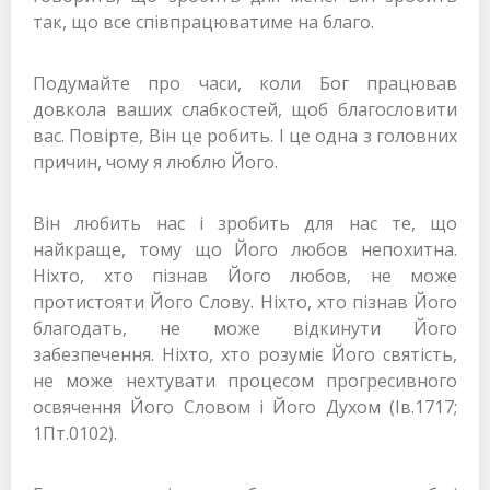
так, що все співпрацюватиме на благо.
Подумайте про часи, коли Бог працював
довкола ваших слабкостей, щоб благословити
вас. Повірте, Він це робить. І це одна з головних
причин, чому я люблю Його.
Він любить нас і зробить для нас те, що
найкраще, тому що Його любов непохитна.
Ніхто, хто пізнав Його любов, не може
протистояти Його Слову. Ніхто, хто пізнав Його
благодать, не може відкинути Його
забезпечення. Ніхто, хто розуміє Його святість,
не може нехтувати процесом прогресивного
освячення Його Словом і Його Духом (Ів.1717;
1Пт.0102).