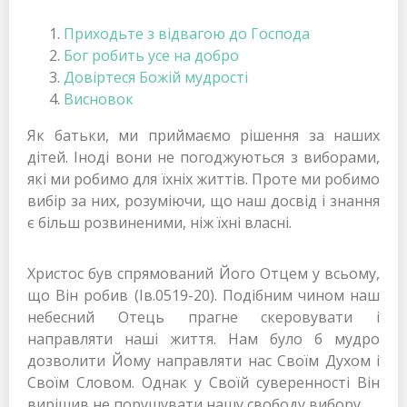
Приходьте з відвагою до Господа
Бог робить усе на добро
Довіртеся Божій мудрості
Висновок
Як батьки, ми приймаємо рішення за наших
дітей. Іноді вони не погоджуються з виборами,
які ми робимо для їхніх життів. Проте ми робимо
вибір за них, розуміючи, що наш досвід і знання
є більш розвиненими, ніж їхні власні.
Христос був спрямований Його Отцем у всьому,
що Він робив (Ів.0519-20). Подібним чином наш
небесний Отець прагне скеровувати і
направляти наші життя. Нам було б мудро
дозволити Йому направляти нас Своїм Духом і
Своїм Словом. Однак у Своїй суверенності Він
вирішив не порушувати нашу свободу вибору.