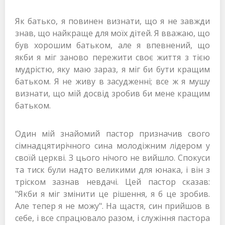
Як батько, я повинен визнати, що я не завжди
знав, що найкраще для моїх дітей. Я вважаю, що
був хорошим батьком, але я впевнений, що
якби я міг заново пережити своє життя з тією
мудрістю, яку маю зараз, я міг би бути кращим
батьком. Я не живу в засудженні; все ж я мушу
визнати, що мій досвід зробив би мене кращим
батьком.
Один мій знайомий пастор призначив свого
сімнадцятирічного сина молодіжним лідером у
своїй церкві. З цього нічого не вийшло. Спокуси
та тиск були надто великими для юнака, і він з
тріском зазнав невдачі. Цей пастор сказав:
"Якби я міг змінити це рішення, я б це зробив.
Але тепер я не можу". На щастя, син прийшов в
себе, і все спрацювало разом, і служіння пастора