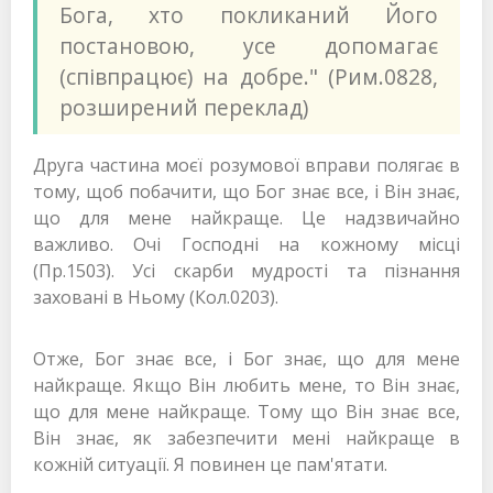
Бога, хто покликаний Його
постановою, усе допомагає
(співпрацює) на добре." (Рим.0828,
розширений переклад)
Друга частина моєї розумової вправи полягає в
тому, щоб побачити, що Бог знає все, і Він знає,
що для мене найкраще. Це надзвичайно
важливо. Очі Господні на кожному місці
(Пр.1503). Усі скарби мудрості та пізнання
заховані в Ньому (Кол.0203).
Отже, Бог знає все, і Бог знає, що для мене
найкраще. Якщо Він любить мене, то Він знає,
що для мене найкраще. Тому що Він знає все,
Він знає, як забезпечити мені найкраще в
кожній ситуації. Я повинен це пам'ятати.