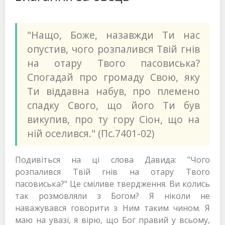
"Нащо, Боже, назавжди Ти нас
опустив, чого розпалився Твій гнів
на отару Твого пасовиська?
Спогадай про громаду Свою, яку
Ти віддавна набув, про племено
спадку Свого, що його Ти був
викупив, про ту гору Сіон, що на
ній оселився." (Пс.7401-02)
Подивіться на ці слова Давида: "Чого
розпалився Твій гнів на отару Твого
пасовиська?" Це сміливе твердження. Ви колись
так розмовляли з Богом? Я ніколи не
наважувався говорити з Ним таким чином. Я
маю на увазі, я вірю, що Бог правий у всьому,