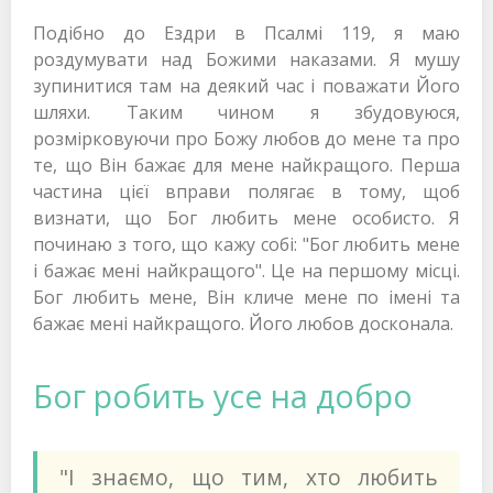
Подібно до Ездри в Псалмі 119, я маю
роздумувати над Божими наказами. Я мушу
зупинитися там на деякий час і поважати Його
шляхи. Таким чином я збудовуюся,
розмірковуючи про Божу любов до мене та про
те, що Він бажає для мене найкращого. Перша
частина цієї вправи полягає в тому, щоб
визнати, що Бог любить мене особисто. Я
починаю з того, що кажу собі: "Бог любить мене
і бажає мені найкращого". Це на першому місці.
Бог любить мене, Він кличе мене по імені та
бажає мені найкращого. Його любов досконала.
Бог робить усе на добро
"І знаємо, що тим, хто любить