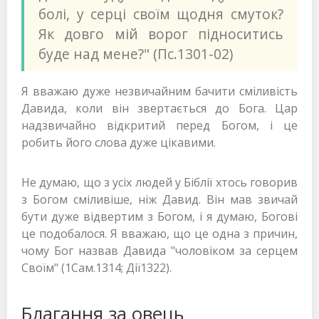
болі, у серці своїм щодня смуток?
Як довго мій ворог підноситись
буде над мене?" (Пс.1301-02)
Я вважаю дуже незвичайним бачити сміливість
Давида, коли він звертається до Бога. Цар
надзвичайно відкритий перед Богом, і це
робить його слова дуже цікавими.
Не думаю, що з усіх людей у Біблії хтось говорив
з Богом сміливіше, ніж Давид. Він мав звичай
бути дуже відвертим з Богом, і я думаю, Богові
це подобалося. Я вважаю, що це одна з причин,
чому Бог назвав Давида "чоловіком за серцем
Своїм" (1Сам.1314; Дії1322).
Благання за овець