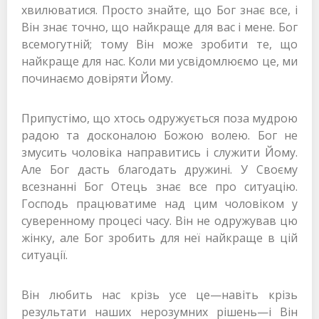
хвилюватися. Просто знайте, що Бог знає все, і
Він знає точно, що найкраще для вас і мене. Бог
всемогутній; тому Він може зробити те, що
найкраще для нас. Коли ми усвідомлюємо це, ми
починаємо довіряти Йому.
Припустімо, що хтось одружується поза мудрою
радою та досконалою Божою волею. Бог не
змусить чоловіка направитись і служити Йому.
Але Бог дасть благодать дружині. У Своєму
всезнанні Бог Отець знає все про ситуацію.
Господь працюватиме над цим чоловіком у
суверенному процесі часу. Він не одружував цю
жінку, але Бог зробить для неї найкраще в цій
ситуації.
Він любить нас крізь усе це—навіть крізь
результати наших нерозумних рішень—і Він