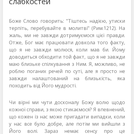
слабкостей
Боже Слово говорить: "Тіштесь надією, утиски
терпіть, перебувайте в молитві" (Рим.1212). На
жаль, ми не завжди дотримуємося цієї правди.
Отже, Бог має працювати довкола того факту,
що я не завжди молюся, коли мав би. Йому
доводиться обходити той факт, що я не завжди
маю близьке спілкування з Ним. Я, можливо, не
роблю поганих речей по суті, але я просто не
завжди налаштований на близькість, яка
походить від Його мудрості.
Чи вірні ми чути досконалу Божу волю щодо
кожної справи, з якою стикаємося? Я впевнений,
що кожен із нас може пригадати випадки, коли
у нас все було добре, але потім ми вийшли з
Його волі. Зараз немає сенсу про це