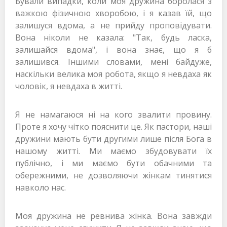
Бували випадки, коли моя дружина боролася з
важкою фізичною хворобою, і я казав їй, що
залишуся вдома, а не прийду проповідувати.
Вона ніколи не казала: "Так, будь ласка,
залишайся вдома", і вона знає, що я б
залишився. Іншими словами, мені байдуже,
наскільки велика моя робота, якщо я невдаха як
чоловік, я невдаха в житті.
Я не намагаюся ні на кого звалити провину.
Проте я хочу чітко пояснити це. Як пастори, наші
дружини мають бути другими лише після Бога в
нашому житті. Ми маємо збудовувати їх
публічно, і ми маємо бути обачними та
обережними, не дозволяючи жінкам тинятися
навколо нас.
Моя дружина не ревнива жінка. Вона завжди