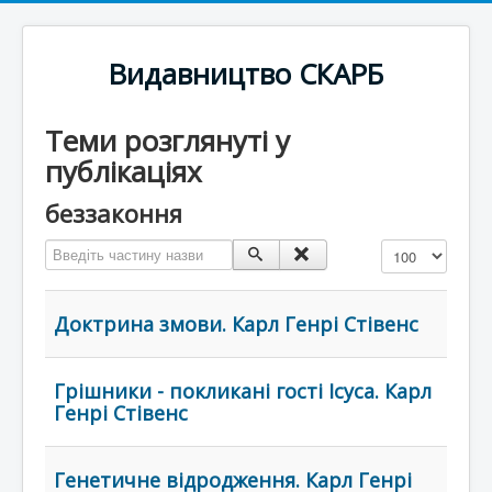
Видавництво СКАРБ
Теми розглянуті у
публікаціях
беззаконня
Введіть частину назви
Показувати
Доктрина змови. Карл Генрі Стівенс
Грішники - покликані гості Ісуса. Карл
Генрі Стівенс
Генетичне відродження. Карл Генрі