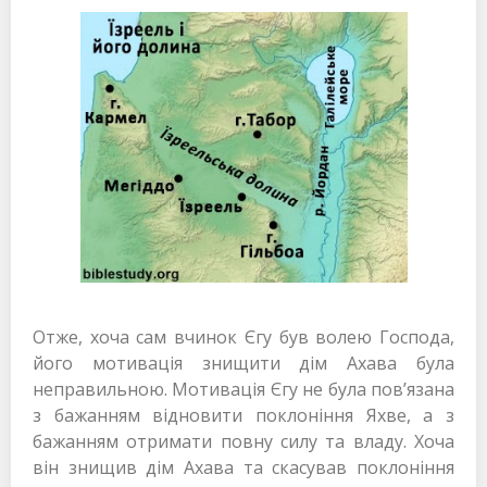
Отже, хоча сам вчинок Єгу був волею Господа,
його мотивація знищити дім Ахава була
неправильною. Мотивація Єгу не була пов’язана
з бажанням відновити поклоніння Яхве, а з
бажанням отримати повну силу та владу. Хоча
він знищив дім Ахава та скасував поклоніння