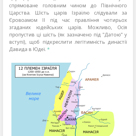
спрямоване головним чином до Північного
Царства. Шість царів Ізраїлю слідували за
Єровоамом II під час правління чотирьох
згаданих юдейських царів. Можливо, Осія
пропустив ці шість (як зазначено під "Датою" у
вступі), щоб підкреслити легітимність династії
Давида в Юдеї.
*