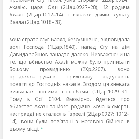
Ахазію, царя Юди (2Цар.0927–28), 42 родича
Ахазії (2Цар.1012–14) і кількох діячів культу
Ваала (2Цар.1018–28).
Хоча страта слуг Ваала, безсумнівно, відповідала
волі Господа (1Цар.1840), напад Єгу на дім
Давида зайшов занадто далеко. Незважаючи на
те, що вбивство Ахазії можна було приписати
Божому провидінню (2Хр.2207), воно
продемонструвало приховану відсутність
поваги до Господніх наказів. Згодом ця зневага
виявилася іншими способами (2Цар.1029–31).
Тому в Осії 0104, ймовірно, йдеться про
вбивство Ахазії та його родичів. Хоча їх смерть
насправді не сталася в Їзреелі (2Цар.0927; 1012–
14), вони були пов’язані з масовою бійнею в
цьому місці.
*