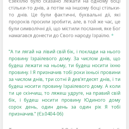
Єзекіїлю було сказано лежати на одному боці
стільки-то днів, а потім на іншому боці стільки-
то днів. Це були фактичні, буквальні дії, які
пророків просили зробити, але, в той же час, це
були символічні дії, що містили послання, яке Бог
намагався донести до Свого народу Ізраїлю.
*
"А ти лягай на лівий свій бік, і поклади на нього
провину Ізраїлевого дому. За числом днів, що
будеш лежати на ньому, ти будеш носити їхню
провину. І Я призначив тобі роки їхньої провини
за числом днів, три сотні й дев’ятдесят днів, і ти
будеш носити провину Ізраїлевого дому. А коли
ти це скінчиш, то ляжеш удруге, на правий свій
бік, і будеш носити провину Юдиного дому
сорок день, один день за один рік Я тобі
призначив." (Єз.0404-06)