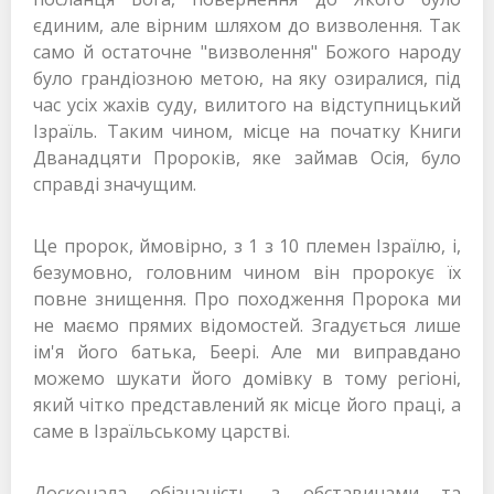
єдиним, але вірним шляхом до визволення. Так
само й остаточне "визволення" Божого народу
було грандіозною метою, на яку озиралися, під
час усіх жахів суду, вилитого на відступницький
Ізраїль. Таким чином, місце на початку Книги
Дванадцяти Пророків, яке займав Осія, було
справді значущим.
Це пророк, ймовірно, з 1 з 10 племен Ізраїлю, і,
безумовно, головним чином він пророкує їх
повне знищення. Про походження Пророка ми
не маємо прямих відомостей. Згадується лише
ім'я його батька, Беері. Але ми виправдано
можемо шукати його домівку в тому регіоні,
який чітко представлений як місце його праці, а
саме в Ізраїльському царстві.
Досконала обізнаність з обставинами та