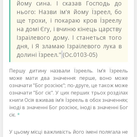
йому сина. І сказав Господь до
нього: Назви ім'я йому Їзреел, бо
ще трохи, і покараю кров Їзреелу
на домі Єгу, і вчиню кінець царству
Ізраїлевого дому. І станеться того
дня, і Я зламаю Ізраїлевого лука в
долині Їзреел."
(Ос.0103-05)
Першу дитину назвали Їзреель. Ім’я Їзреель
може мати два значення: перше, воно може
означати "Бог розсіює"; по-друге, це також може
означати "Бог сіє". У цих перших трьох розділах
книги Осія вживав ім’я Їзреель в обох значеннях;
іноді в значенні Бог розсіює, іноді в значенні Бог
сіє.
*
У цьому місці важливість його імені полягала не