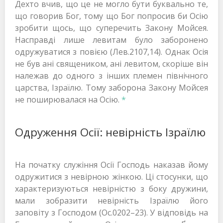
Дехто вчив, що це не могло бути буквально те,
що говорив Бог, тому що Бог попросив би Осію
зробити щось, що суперечить Закону Мойсея.
Насправді лише левитам було заборонено
одружуватися з повією (Лев.2107,14). Однак Осія
не був ані священиком, ані левитом, скоріше він
належав до одного з інших племен північного
царства, Ізраїлю. Тому заборона Закону Мойсея
не поширювалася на Осію.
*
Одруження Осії: невірність Ізраїлю
На початку служіння Осії Господь наказав йому
одружитися з невірною жінкою. Ці стосунки, що
характеризуються невірністю з боку дружини,
мали зобразити невірність Ізраїлю його
заповіту з Господом (Ос.0202–23). У відповідь на