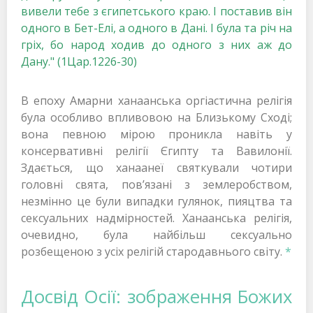
вивели тебе з єгипетського краю. І поставив він
одного в Бет-Елі, а одного в Дані. І була та річ на
гріх, бо народ ходив до одного з них аж до
Дану." (1Цар.1226-30)
В епоху Амарни ханаанська оргіастична релігія
була особливо впливовою на Близькому Сході;
вона певною мірою проникла навіть у
консервативні релігії Єгипту та Вавилонії.
Здається, що ханаанеї святкували чотири
головні свята, пов’язані з землеробством,
незмінно це були випадки гулянок, пияцтва та
сексуальних надмірностей. Ханаанська релігія,
очевидно, була найбільш сексуально
розбещеною з усіх релігій стародавнього світу.
*
Досвід Осії: зображення Божих