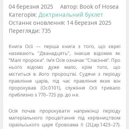
04 березня 2025
Автор:
Book of Hosea
Категорія:
Доктринальний буклет
Останнє оновлення: 14 березня 2025
Перегляди: 735
Книга Осії — перша книга з того, що євреї
називають "Дванадцять", інакше відомих як
"Малі пророки". Ім’я Осія означає "Спасіння". Про
нього відомо дуже мало, крім того, що
міститься в його пророцтві. Судячи з періоду
правління царів, під час правління яких він
пророкував (Ос.0101), служіння Осії тривало
приблизно з 770–725 рр. до н.е.
Осія почав пророкувати наприкінці періоду
матеріального процвітання під керівництвом
ізраїльського царя Єровоама II (2Цар.1423–27).