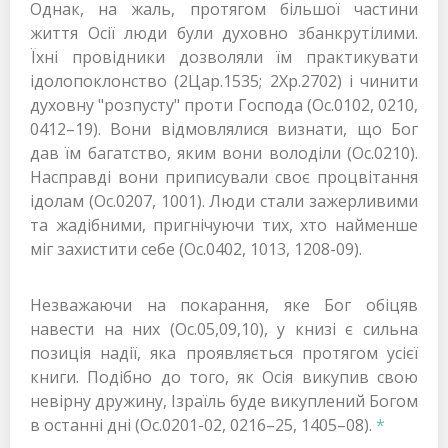
Однак, на жаль, протягом більшої частини
життя Осії люди були духовно збанкрутілими.
Їхні провідники дозволяли їм практикувати
ідолопоклонство (2Цар.1535; 2Хр.2702) і чинити
духовну "розпусту" проти Господа (Ос.0102, 0210,
0412–19). Вони відмовлялися визнати, що Бог
дав їм багатство, яким вони володіли (Ос.0210).
Насправді вони приписували своє процвітання
ідолам (Ос.0207, 1001). Люди стали зажерливими
та жадібними, пригнічуючи тих, хто найменше
міг захистити себе (Ос.0402, 1013, 1208-09).
Незважаючи на покарання, яке Бог обіцяв
навести на них (Ос.05,09,10), у книзі є сильна
позиція надії, яка проявляється протягом усієї
книги. Подібно до того, як Осія викупив свою
невірну дружину, Ізраїль буде викуплений Богом
в останні дні (Ос.0201-02, 0216–25, 1405–08).
*