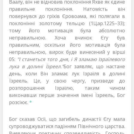
Ваалу, він не відновив поклоніння Яхве як єдине
правильне поклоніння. Натомість він
повернувся до гріхів Єровоама, які полягали в
поклонінні золотому тельцю (1Цар.1225–33);
тому його мотивація була абсолютно
неправильною. Хоча вчинок Єгу був
правильним, оскільки його мотивація була
неправильною, вирок буде винесений у вірші
05:
"І станеться того дня, і Я зламаю Ізраїлевого
лука в долині Їзреел."
Бог заявляє, що настане
день, коли Він зламає лук Ізраїля в долині
Їзреель. Це, у свою чергу, призведе до
розпорошення Ізраїлю, таким чином
виконавши перше значення імені Їзреель, Бог
розсіює.
*
Бог сказав Осії, що загибель династії Єгу мала
супроводжуватися падінням Північного царства.
Виявляючи поетичну справедливість, Господь