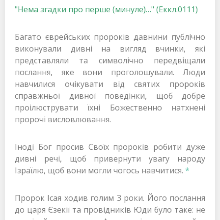
"Нема згадки про перше (минуле)…" (Eккл.0111)
Багато єврейських пророків давнини публічно
виконували дивні на вигляд вчинки, які
представляли та символічно передвіщали
послання, яке вони проголошували. Люди
навчилися очікувати від святих пророків
справжньої дивної поведінки, щоб добре
проілюструвати їхні Божественно натхнені
пророчі висловлювання.
Іноді Бог просив Своїх пророків робити дуже
дивні речі, щоб привернути увагу народу
Ізраїлю, щоб вони могли чогось навчитися.
*
Пророк Ісая ходив голим 3 роки. Його послання
до царя Єзекії та провідників Юди було таке: не