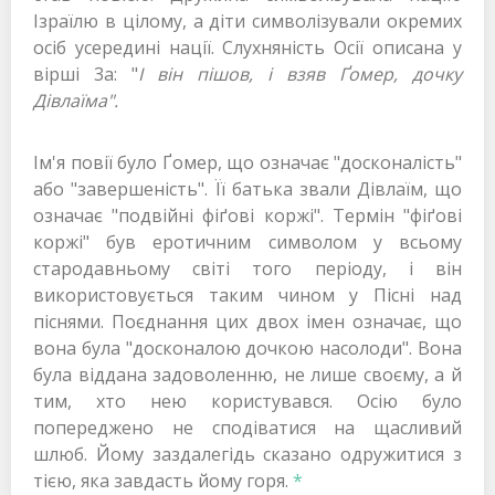
Ізраїлю в цілому, а діти символізували окремих
осіб усередині нації. Слухняність Осії описана у
вірші 3а: "
І він пішов, і взяв Ґомер, дочку
Дівлаїма".
Ім'я повії було Ґомер, що означає "досконалість"
або "завершеність". Її батька звали Дівлаїм, що
означає "подвійні фіґові коржі". Термін "фіґові
коржі" був еротичним символом у всьому
стародавньому світі того періоду, і він
використовується таким чином у Пісні над
піснями. Поєднання цих двох імен означає, що
вона була "досконалою дочкою насолоди". Вона
була віддана задоволенню, не лише своєму, а й
тим, хто нею користувався. Осію було
попереджено не сподіватися на щасливий
шлюб. Йому заздалегідь сказано одружитися з
тією, яка завдасть йому горя.
*