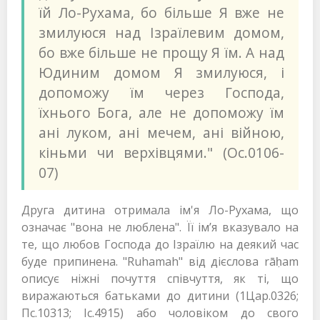
їй Ло-Рухама, бо більше Я вже не
змилуюся над Ізраїлевим домом,
бо вже більше не прощу Я їм. А над
Юдиним домом Я змилуюся, і
допоможу їм через Господа,
їхнього Бога, але не допоможу їм
ані луком, ані мечем, ані війною,
кіньми чи верхівцями." (Ос.0106-
07)
Друга дитина отримала ім'я Ло-Рухама, що
означає "вона не люблена". Її ім’я вказувало на
те, що любов Господа до Ізраїлю на деякий час
буде припинена. "Ruhamah" від дієслова rāḥam
описує ніжні почуття співчуття, як ті, що
виражаються батьками до дитини (1Цар.0326;
Пс.10313; Іс.4915) або чоловіком до свого