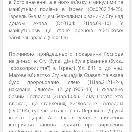
в його значенні, а в його зв’язку з минулими та
майбутніми подіями в Їзреелі (Ос.0202,24–25).
Їзреель був місцем безжальної різанини Єгу над
домом Ахава (Ос.0104; 2Цар.09–10). У
майбутньому це стане ареною військової
загибелі Ізраїлю (Ос.0105).
Причиною прийдешнього покарання Господа
на династію Єгу (букв., дім) була різанина (букв.,
"кровопролиття") в Їзреелі (бл. 841 р. до н.е.).
Масове вбивство Єгу нащадків Єзавелі та Ахава
було пророковано Іллею (1Цар.2121–24),
наказане Єлисеєм (2Цар.0906–10) і схвалено
Самим Господом (2Цар.1030). Тому багато хто
вважає, що ставлення, висловлене Господом
(Ос.0104), суперечить історії в Першій та Другій
книгах Царів. Але більш уважне вивчення
історичних записів свідчить про вирішення
проблеми. Єгу також убив Єгорама (2Цар.0924),