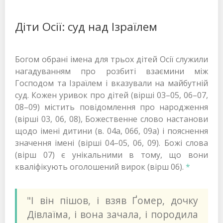
Діти Осії: суд над Ізраїлем
Богом обрані імена для трьох дітей Осії служили
нагадуванням про розбиті взаємини між
Господом та Ізраїлем і вказували на майбутній
суд. Кожен уривок про дітей (вірші 03–05, 06–07,
08–09) містить повідомлення про народження
(вірші 03, 06, 08), Божественне слово настанови
щодо імені дитини (в. 04a, 06б, 09a) і пояснення
значення імені (вірші 04–05, 06, 09). Божі слова
(вірш 07) є унікальними в тому, що вони
кваліфікують оголошений вирок (вірш 06).
*
"І він пішов, і взяв Ґомер, дочку
Дівлаїма, і вона зачала, і породила