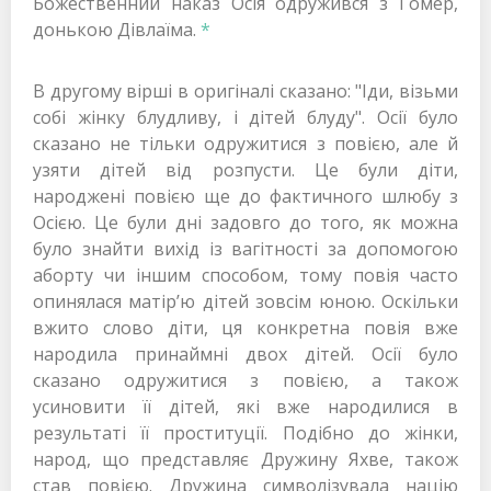
Божественний наказ Осія одружився з Ґомер,
донькою Дівлаїма.
*
В другому вірші в оригіналі сказано: "Іди, візьми
собі жінку блудливу, і дітей блуду". Осії було
сказано не тільки одружитися з повією, але й
узяти дітей від розпусти. Це були діти,
народжені повією ще до фактичного шлюбу з
Осією. Це були дні задовго до того, як можна
було знайти вихід із вагітності за допомогою
аборту чи іншим способом, тому повія часто
опинялася матір’ю дітей зовсім юною. Оскільки
вжито слово діти, ця конкретна повія вже
народила принаймні двох дітей. Осії було
сказано одружитися з повією, а також
усиновити її дітей, які вже народилися в
результаті її проституції. Подібно до жінки,
народ, що представляє Дружину Яхве, також
став повією. Дружина символізувала націю