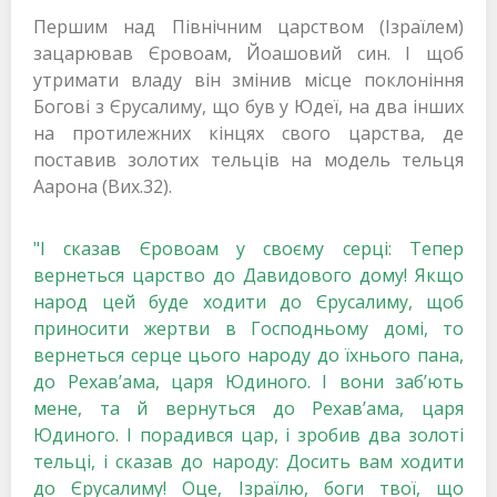
Першим над Північним царством (Ізраїлем)
зацарював Єровоам, Йоашовий син. І щоб
утримати владу він змінив місце поклоніння
Богові з Єрусалиму, що був у Юдеї, на два інших
на протилежних кінцях свого царства, де
поставив золотих тельців на модель тельця
Аарона (Вих.32).
"І сказав Єровоам у своєму серці: Тепер
вернеться царство до Давидового дому! Якщо
народ цей буде ходити до Єрусалиму, щоб
приносити жертви в Господньому домі, то
вернеться серце цього народу до їхнього пана,
до Рехав’ама, царя Юдиного. І вони заб’ють
мене, та й вернуться до Рехав’ама, царя
Юдиного. І порадився цар, і зробив два золоті
тельці, і сказав до народу: Досить вам ходити
до Єрусалиму! Оце, Ізраїлю, боги твої, що