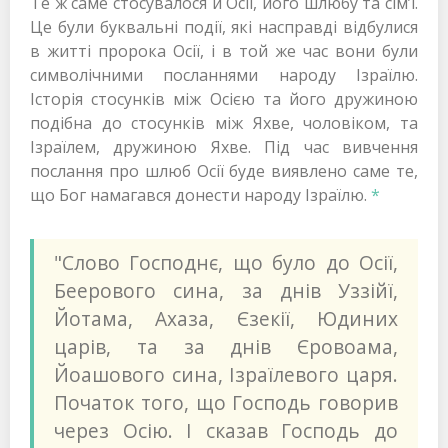
Те ж саме стосувалося й Осії, його шлюбу та сім’ї.
Це були буквальні події, які насправді відбулися
в житті пророка Осії, і в той же час вони були
символічними посланнями народу Ізраїлю.
Історія стосунків між Осією та його дружиною
подібна до стосунків між Яхве, чоловіком, та
Ізраїлем, дружиною Яхве. Під час вивчення
послання про шлюб Осії буде виявлено саме те,
що Бог намагався донести народу Ізраїлю.
*
"Слово Господнє, що було до Осії,
Беерового сина, за днів Уззійї,
Йотама, Ахаза, Єзекії, Юдиних
царів, та за днів Єровоама,
Йоашового сина, Ізраїлевого царя.
Початок того, що Господь говорив
через Осію. І сказав Господь до