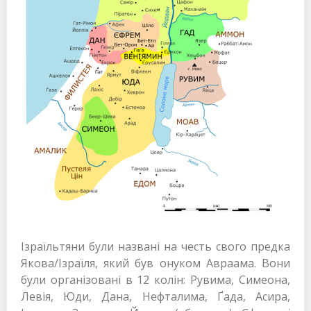
Ізраїльтяни були названі на честь свого предка
Якова/Ізраїля, який був онуком Авраама. Вони
були організовані в 12 колін: Рувима, Симеона,
Левія, Юди, Дана, Нефталима, Ґада, Асира,