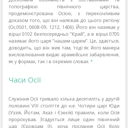
топографією північного царства,
продемонстрована Осією, є переконливим
доказом того, що він належав до цього регіону
(Ос.0501, 0608-09, 1212, 1406). Його він називає у
вірші 0102 безпосередньо "Край", а в вірші 0705
називає його царя "нашим царем". Це, здається,
доводить, що він жив там, тоді як його манера
висловлювання видає арамейське забарвлення,
як у формах, так і в окремих словах.
*
Часи Осії
Служіння Осії тривало кілька десятиліть у другій
половині VIII століття до н.е. Чотири царі Юди
(Уззія, Йотам, Ахаз і Єзекія) правили, коли Осія
пророкував. Згадується лише один північний
цар (Єровоам II), хоча послання Осії було