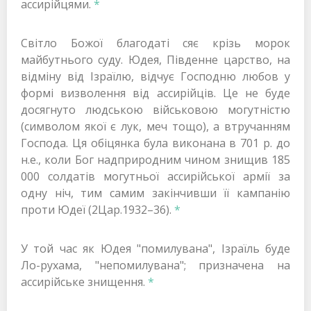
ассирійцями.
*
Світло Божої благодаті сяє крізь морок
майбутнього суду. Юдея, Південне царство, на
відміну від Ізраїлю, відчує Господню любов у
формі визволення від ассирійців. Це не буде
досягнуто людською військовою могутністю
(символом якої є лук, меч тощо), а втручанням
Господа. Ця обіцянка була виконана в 701 р. до
н.е., коли Бог надприродним чином знищив 185
000 солдатів могутньої ассирійської армії за
одну ніч, тим самим закінчивши її кампанію
проти Юдеї (2Цар.1932–36).
*
У той час як Юдея "помилувана", Ізраїль буде
Ло-рухама, "непомилувана"; призначена на
ассирійське знищення.
*