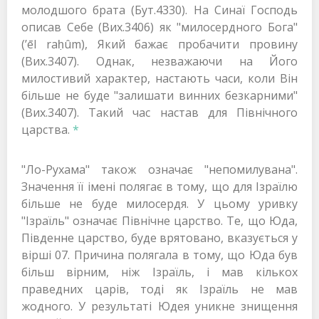
молодшого брата (Бут.4330). На Синаї Господь
описав Себе (Вих.3406) як "милосердного Бога"
(’ēl raḥûm), Який бажає пробачити провину
(Вих.3407). Однак, незважаючи на Його
милостивий характер, настають часи, коли Він
більше не буде "залишати винних безкарними"
(Вих.3407). Такий час настав для Північного
царства.
*
"Ло-Рухама" також означає "непомилувана".
Значення її імені полягає в тому, що для Ізраїлю
більше не буде милосердя. У цьому уривку
"Ізраїль" означає Північне царство. Те, що Юда,
Південне царство, буде врятовано, вказується у
вірші 07. Причина полягала в тому, що Юда був
більш вірним, ніж Ізраїль, і мав кількох
праведних царів, тоді як Ізраїль не мав
жодного. У результаті Юдея уникне знищення