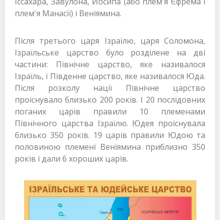
Іссахара, Завулона, Йосипа (або плем'я Єфрема і
плем'я Манасії) і Веніямина.
Після третього царя Ізраїлю, царя Соломона,
Ізраїльське царство було розділене на дві
частини: Північне царство, яке називалося
Ізраїль, і Південне царство, яке називалося Юда.
Після розколу нації Північне царство
проіснувало близько 200 років. І 20 послідовних
поганих царів правили 10 племенами
Північного царства Ізраїлю. Юдея проіснувала
близько 350 років. 19 царів правили Юдою та
половиною племені Веніямина приблизно 350
років і дали 6 хороших царів.