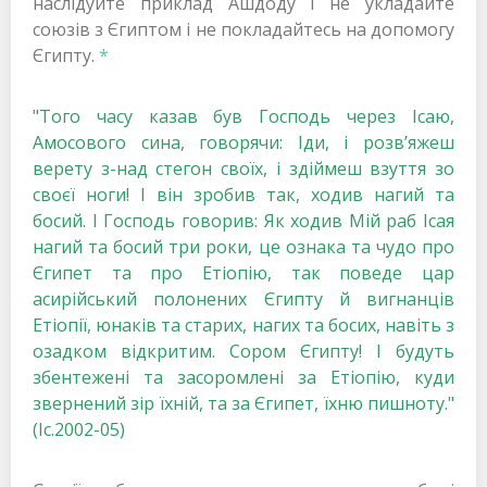
наслідуйте приклад Ашдоду і не укладайте
союзів з Єгиптом і не покладайтесь на допомогу
Єгипту.
*
"Того часу казав був Господь через Ісаю,
Амосового сина, говорячи: Іди, і розв’яжеш
верету з-над стегон своїх, і здіймеш взуття зо
своєї ноги! І він зробив так, ходив нагий та
босий. І Господь говорив: Як ходив Мій раб Ісая
нагий та босий три роки, це ознака та чудо про
Єгипет та про Етіопію, так поведе цар
асирійський полонених Єгипту й вигнанців
Етіопії, юнаків та старих, нагих та босих, навіть з
озадком відкритим. Сором Єгипту! І будуть
збентежені та засоромлені за Етіопію, куди
звернений зір їхній, та за Єгипет, їхню пишноту."
(Іс.2002-05)