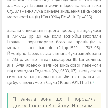
зламає лук Ізраїля в долині Їзреель, місці гріха
Єгу. Зламання лука означає знищення військової
могутності нації (1Сам.0204; Пс.4610; Єр.4935).
Загальне виконання цього пророцтва відбулося
в 734-722 рр. до н.е. коли ассирійці захопили
Ізраїль і перетворили його на провінцію в
межах своєї імперії (2Цар.1529, 1703–05).
Ймовірно, Ізреельська рівнина була завойована
в 733 р. до н.е Тіглатпаласаром III. Ця долина,
яка була ареною великої військової перемоги
під проводом Гедеона (Суд.0633, 07), знову стала
символом національної ганьби та поразки, як
це було після смерті Саула (1Сам.2901,11, 31).
*
"І зачала вона ще, і породила
дочку. І сказав Він йому: Назви ім’я