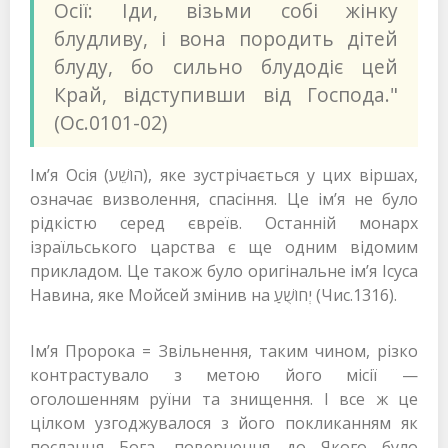
Осії: Іди, візьми собі жінку
блудливу, і вона породить дітей
блуду, бо сильно блудодіє цей
Край, відступивши від Господа."
(Ос.0101-02)
Ім’я Осія (הוֹשֵׁע), яке зустрічається у цих віршах,
означає визволення, спасіння. Це ім’я не було
рідкістю серед євреїв. Останній монарх
ізраїльського царства є ще одним відомим
прикладом. Це також було оригінальне ім’я Ісуса
Навина, яке Мойсей змінив на יְחוֹשֻׁעַ (Чис.1316).
Ім’я Пророка = Звільнення, таким чином, різко
контрастувало з метою його місії —
оголошенням руїни та знищення. І все ж це
цілком узгоджувалося з його покликанням як
посланця Бога, повернення до Якого було