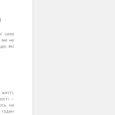
1
і сили
б ми не
ди, які
 житті,
ості –
ось на
а годин