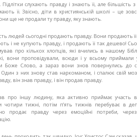
. Підлітки слухають правду і знають її, але більшість з
ають її. Звісно, діти в християнській школі – це зовс
Вони ще не продали ту правду, яку знають.
сть людей сьогодні продають правду. Вони продають її
ть і не купують правду, і продають її так дешево! Сьо
ував про кількох хлопців, які вчились в нашому Біб
і, вони проповідували, всюди і у всьому приймали 
и Боже Слово, а зараз вони знов повернулись до с
 Один з них знову став наркоманом, і спалює свій моз
авду, він знав правду, і він продав правду.
ав про іншу людину, яка активно приймає участь в
 чотири тижні, потім п’ять тижнів перебуває в депр
йно продає правду через емоційні потреби, чере
ацію.
день проходить так швидко. Ісус Христос Сам сказав, 