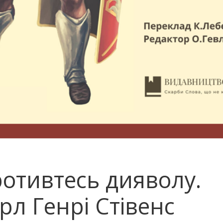
отивтесь дияволу.
рл Генрі Стівенс