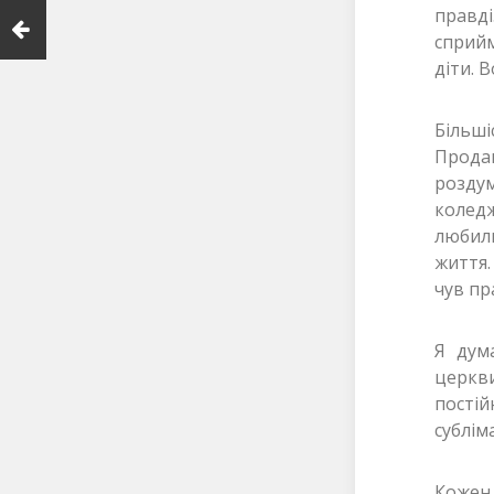
правді
сприйм
діти. 
Більші
Продаю
роздум
коледж
любил
життя.
чув пр
Я дум
церкви
пості
сублім
Кожен 