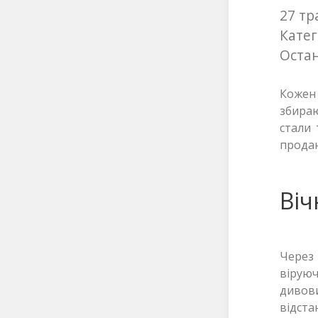
27 тр
Катег
Остан
Кожен
збираю
стали 
продаю
Віч
Через 
вірую
дивов
відста