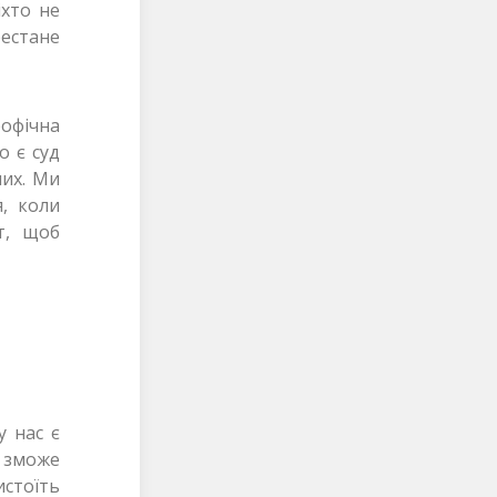
іхто не
рестане
рофічна
о є суд
чих. Ми
я, коли
т, щоб
у нас є
 зможе
стоїть