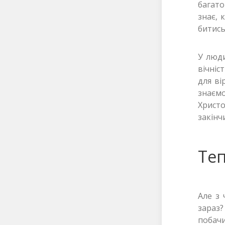
багато
знає, 
битись
У люди
вічніс
для ві
знаємо
Христ
закінч
Теп
Але з 
зараз
побач