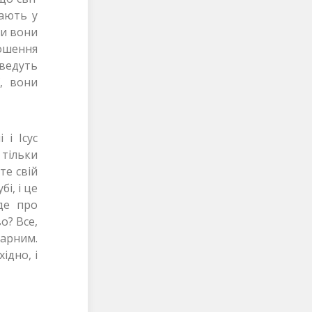
рають у
ки вони
ношення
ведуть
ї, вони
 і Ісус
 тільки
те свій
і, і це
де про
о? Все,
марним.
ідно, і