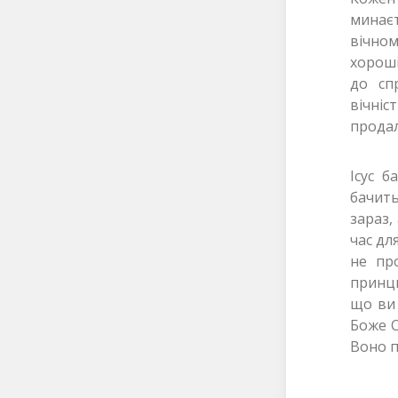
минаєт
вічном
хороші
до сп
вічніс
продал
Ісус б
бачить
зараз,
час дл
не пр
принци
що ви 
Боже С
Воно п