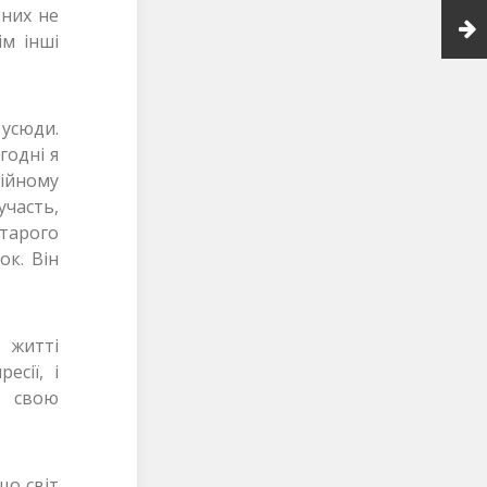
 них не
ім інші
 усюди.
годні я
лійному
участь,
тарого
ок. Він
 житті
есії, і
з свою
що світ