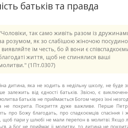
ість батьків та правда
"Чоловіки, так само живіть разом із дружинам
за розумом, як зо слабішою жіночою посудино
і виявляйте їм честь, бо й вони є співспадкоєм
благодаті життя, щоб не спинялися ваші
молитви." (1Пт.0307)
на дитина, яка не ходить в недільну школу, не буде з
ше залежить від єдності батьків. Звісно, є виключенн
олитва батьків не приймається Богом через їхні незгод
а не покрита. Покриття дуже важливе. Перше Петр
ть про Божу благодать, про спадкоємців спасіння і ж
, щоб пари у шлюбі не мали перепон в молитві. Якщо
ся, а Бог не приймає її молитву, то дитина не покрит