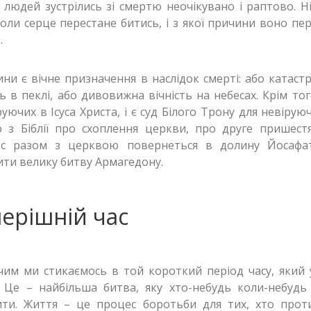
 людей зустрілись зі смертю неочікувано і раптово. Н
коли серце перестане битись, і з якої причини воно пе
.
ни є вічне призначення в наслідок смерті: або катаст
ть в пеклі, або дивовижна вічність на небесах. Крім тог
руючих в Ісуса Христа, і є суд Білого Трону для невірую
 з Біблії про схоплення церкви, про друге пришест
ос разом з церквою повернеться в долину Йосафа
ити велику битву Армагедону.
ерішній час
чим ми стикаємось в той короткий період часу, який 
? Це – найбільша битва, яку хто-небудь коли-небудь
ити. Життя – це процес боротьби для тих, хто проти