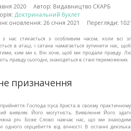
авня 2020
Автор:
Видавництво СКАРБ
орія:
Доктринальний буклет
нє оновлення: 26 січня 2021
Перегляди: 102
 з нас стикається з особливим часом, коли всі зл
ться в атаці, і сатана намагається зупинити нас, що
тими, ким ми є. Він хоче, щоб ми продали правду. Лю
ть правду сьогодні, знаходяться в стані переможених.
не призначення
прийняття Господа Ісуса Христа в своєму практичному
чий виявляє Його могутність. Виявлення Його здатн
ижна річ. Боже Слово навчає нас, що ми знаходим
ні одного серцебиття від вічності. В останні декільк