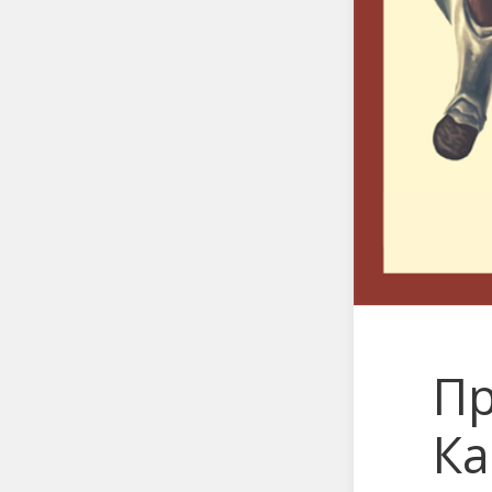
Пр
Ка