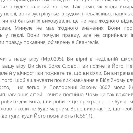
ься і буде спалений вогнем. Так само, як люди вми
у пеклі, вони зустрінуться з судом, і неважливо, наскіль
 чи які батьки їх виховували, це не має жодного від
рави. Минуле не має жодного значення. Вони про
ть у пеклі. Вони почули правду, але не сприйняли ї
и правду покаяння, об’явлену в Євангеліє.
ачить нашу віру (Мр.0205). Ви вірні в недільній школі
 вашу віру. Ви сієте Боже Слово, і ви пожнете Його. Не
 але й у вічності ви пожнете те, що ви сіяли. Ви витрачає
я того, щоб вшанувати поклик навчання в Біблійному клуб
осто, і не легко. У Повторенні Закону 0607 мова й
п навчання дітей – вчити постійно. Чому це так важлив
робите для Бога, і ви робите це прекрасно, не буває 
лово ніколи не буде марним. Воно виконає те, що необх
іде туди, куди Його посилають (Іс.5511).