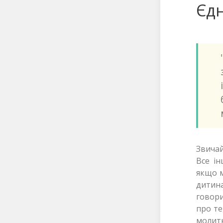
Єдн
Звичай
Все ін
якщо м
дитин
говори
про те
молить