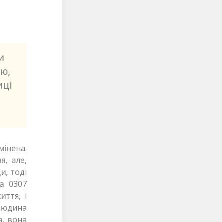
и
ю,
иці
мінена.
я, але,
и, тоді
а 0307
иття, і
 людина
а, вона