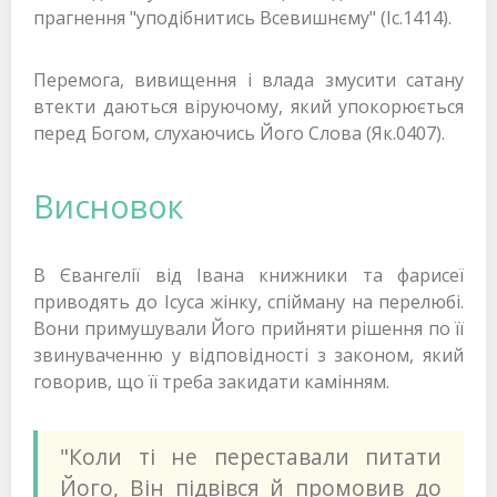
прагнення "уподібнитись Всевишнєму" (Іс.1414).
Перемога, вивищення і влада змусити cатану
втекти даються віруючому, який упокорюється
перед Богом, слухаючись Його Слова (Як.0407).
Висновок
В Євангелії від Івана книжники та фарисеї
приводять до Ісуса жінку, спійману на перелюбі.
Вони примушували Його прийняти рішення по її
звинуваченню у відповідності з законом, який
говорив, що її треба закидати камінням.
"Коли ті не переставали питати
Його, Він підвівся й промовив до