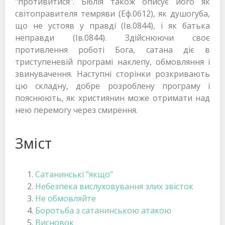
"противитися". Біблія також описує його як
світоправителя темряви (Еф.0612), як душогуба,
що не устояв у правді (Ів.0844), і як батька
неправди (Ів.0844). Здійснюючи своє
противлення роботі Бога, сатана діє в
триступеневій програмі наклепу, обмовляння і
звинувачення. Наступні сторінки розкривають
цю складну, добре розроблену програму і
пояснюють, як християнин може отримати над
нею перемогу через смирення.
Зміст
Сатанинські "якщо"
Небезпека вислуховування злих звісток
Не обмовляйте
Боротьба з сатанинською атакою
Висновок