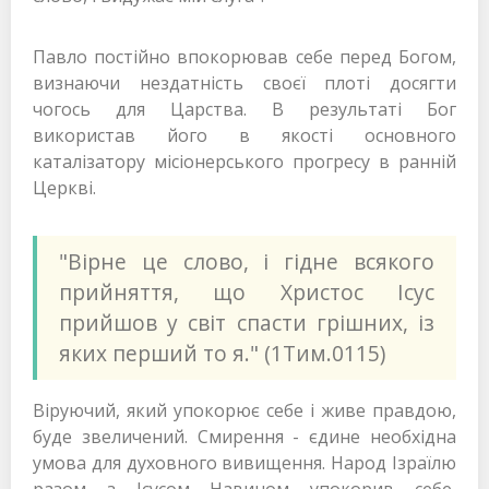
Павло постійно впокорював себе перед Богом,
визнаючи нездатність своєї плоті досягти
чогось для Царства. В результаті Бог
використав його в якості основного
каталізатору місіонерського прогресу в ранній
Церкві.
"Вірне це слово, і гідне всякого
прийняття, що Христос Ісус
прийшов у світ спасти грішних, із
яких перший то я." (1Тим.0115)
Віруючий, який упокорює себе і живе правдою,
буде звеличений. Смирення - єдине необхідна
умова для духовного вивищення. Народ Ізраїлю