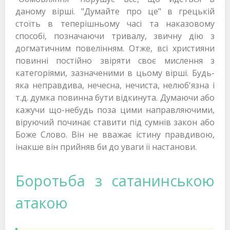
даному вірші. "Думайте про це" в грецькій
стоїть в теперішньому часі та наказовому
способі, позначаючи тривалу, звичну дію з
догматичним повелінням. Отже, всі християни
повинні постійно звіряти своє мислення з
категоріями, зазначеними в цьому вірші. Будь-
яка неправдива, нечесна, нечиста, нелюб'язна і
т.д. думка повинна бути відкинута. Думаючи або
кажучи що-небудь поза цими направляючими,
віруючий починає ставити під сумнів закон або
Боже Слово. Він не вважає істину правдивою,
інакше він прийняв би до уваги її настанови.
Боротьба з сатанинською
атакою