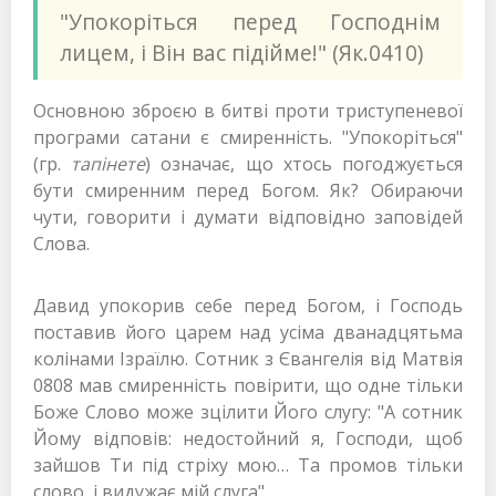
"Упокоріться перед Господнім
лицем, і Він вас підійме!" (Як.0410)
Основною зброєю в битві проти триступеневої
програми сатани є смиренність. "Упокоріться"
(гр.
тапінете
) означає, що хтось погоджується
бути смиренним перед Богом. Як? Обираючи
чути, говорити і думати відповідно заповідей
Слова.
Давид упокорив себе перед Богом, і Господь
поставив його царем над усіма дванадцятьма
колінами Ізраїлю. Сотник з Євангелія від Матвія
0808 мав смиренність повірити, що одне тільки
Боже Слово може зцілити Його слугу: "А сотник
Йому відповів: недостойний я, Господи, щоб
зайшов Ти під стріху мою… Та промов тільки
слово, і видужає мій слуга".