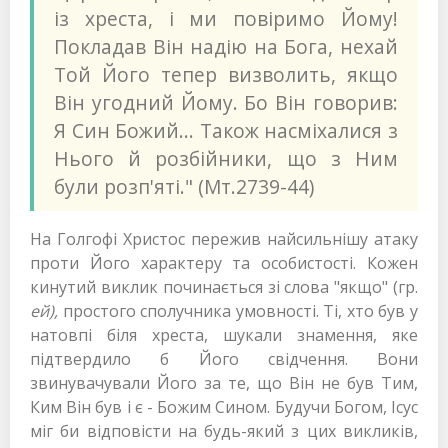
із хреста, і ми повіримо Йому!
Покладав Він надію на Бога, нехай
Той Його тепер визволить, якщо
Він угодний Йому. Бо Він говорив:
Я Син Божий... Також насміхалися з
Нього й розбійники, що з Ним
були розп'яті." (Мт.2739-44)
На Голгофі Христос пережив найсильнішу атаку
проти Його характеру та особистості. Кожен
кинутий виклик починається зі слова "якщо" (гр.
ей),
простого сполучника умовності. Ті, хто був у
натовпі біля хреста, шукали знамення, яке
підтвердило б Його свідчення. Вони
звинувачували Його за те, що Він не був Тим,
Ким Він був і є - Божим Сином. Будучи Богом, Ісус
міг би відповісти на будь-який з цих викликів,