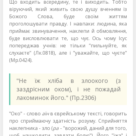
Що входить всередину, те і виходить. Тобто
віруючий, який живить свою душу вченням із
Божого Слова, буде своїм життям
проголошувати правду. І навпаки: людина, яка
приймає звинувачення, наклепи й обмовляння,
буде висловлювати те, що чує. Ось чому Ісус
попереджав учнів: не тільки "пильнуйте, як
слухаєте" (Лк.0818), але і "уважайте, що чуєте"
(Мр.0424).
"Не їж хліба в злоокого (з
заздрісним оком), і не пожадай
лакоминок його." (Пр.2306)
"Око" - слово
аїн
в єврейському тексті, говорить
про сприймаючу здатність розуму. Сприйняття
наклепника - зло (
ра
- "ворожий, даний для того,
щоб нашкодити, завдати болю"). Його "їжа" і