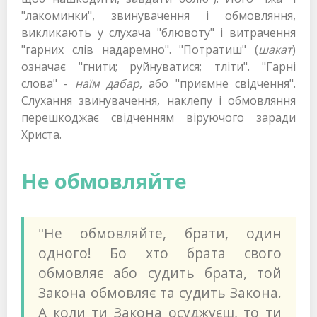
"лакоминки", звинувачення і обмовляння,
викликають у слухача "блювоту" і витрачення
"гарних слів надаремно". "Потратиш" (
шакат
)
означає "гнити; руйнуватися; тліти". "Гарні
слова" -
наїм дабар
, або "приємне свідчення".
Слухання звинувачення, наклепу і обмовляння
перешкоджає свідченням віруючого заради
Христа.
Не обмовляйте
"Не обмовляйте, брати, один
одного! Бо хто брата свого
обмовляє або судить брата, той
Закона обмовляє та судить Закона.
А коли ти Закона осуджуєш, то ти