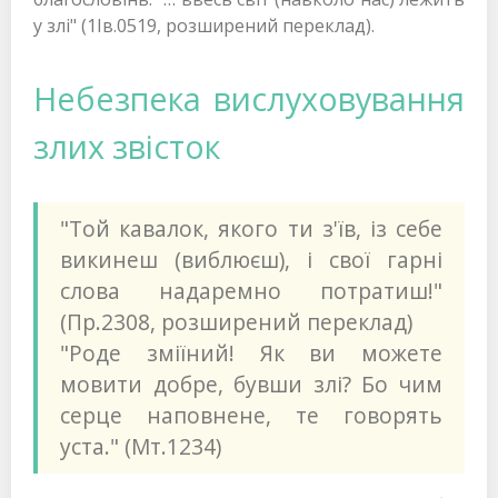
у злі" (1Ів.0519, розширений переклад).
Небезпека вислуховування
злих звісток
"Той кавалок, якого ти з'їв, із себе
викинеш (виблюєш), і свої гарні
слова надаремно потратиш!"
(Пр.2308, розширений переклад)
"Роде зміїний! Як ви можете
мовити добре, бувши злі? Бо чим
серце наповнене, те говорять
уста." (Мт.1234)