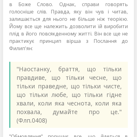
в Боже Слово. Однак, справи говорять
голосніше слів. Правда, яку він чув і читав,
залишається для нього не більше ніж теорією.
Йому все ще належить дозволити їй виробити
плід в його повсякденному житті. Він все ще не
практикує принцип вірша з Послання до
Филип'ян:
"Наостанку, браття, що тільки
правдиве, що тільки чесне, що
тільки праведне, що тільки чисте,
що тільки любе, що тільки гідне
хвали, коли яка чеснота, коли яка
похвала, думайте про це."
(Флп.0408)
"Обмовляння" порушує все, що йдеться в