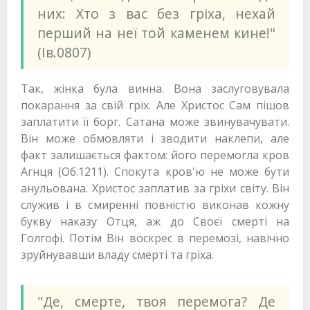
них: Хто з вас без гріха, нехай
перший на неї той каменем кине!"
(Ів.0807)
Так, жінка була винна. Вона заслуговувала
покарання за свій гріх. Але Христос Сам пішов
заплатити її борг. Сатана може звинувачувати.
Він може обмовляти і зводити наклепи, але
факт залишається фактом: його перемогла кров
Агнця (Об.1211). Спокута кров'ю не може бути
анульована. Христос заплатив за гріхи світу. Він
служив і в смиренні повністю виконав кожну
букву наказу Отця, аж до Своєї смерті на
Голгофі. Потім Він воскрес в перемозі, навічно
зруйнувавши владу смерті та гріха.
"Де, смерте, твоя перемога? Де