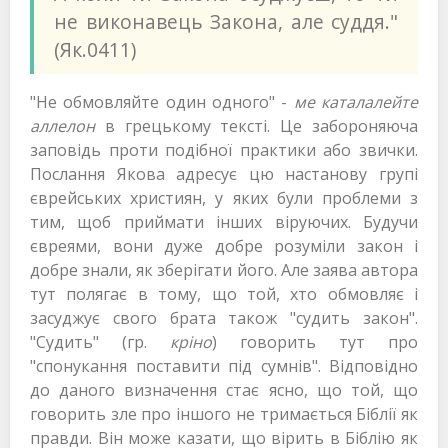
не виконавець Закона, але суддя."
(Як.0411)
"Не обмовляйте один одного" -
ме каталалейте
аллелон
в грецькому тексті. Це забороняюча
заповідь проти подібної практики або звички.
Послання Якова адресує цю настанову групі
єврейських християн, у яких були проблеми з
тим, щоб приймати інших віруючих. Будучи
євреями, вони дуже добре розуміли закон і
добре знали, як зберігати його. Але заява автора
тут полягає в тому, що той, хто обмовляє і
засуджує свого брата також "судить закон".
"Судить" (гр.
кріно
) говорить тут про
"спонукання поставити під сумнів". Відповідно
до даного визначення стає ясно, що той, що
говорить зле про іншого не тримається Біблії як
правди. Він може казати, що вірить в Біблію як