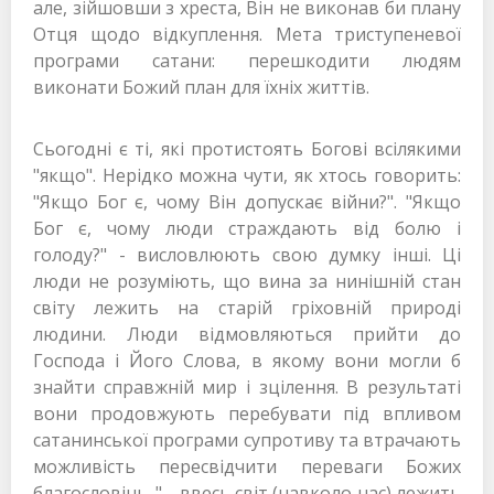
але, зійшовши з хреста, Він не виконав би плану
Отця щодо відкуплення. Мета триступеневої
програми сатани: перешкодити людям
виконати Божий план для їхніх життів.
Сьогодні є ті, які протистоять Богові всілякими
"якщо". Нерідко можна чути, як хтось говорить:
"Якщо Бог є, чому Він допускає війни?". "Якщо
Бог є, чому люди страждають від болю і
голоду?" - висловлюють свою думку інші. Ці
люди не розуміють, що вина за нинішній стан
світу лежить на старій гріховній природі
людини. Люди відмовляються прийти до
Господа і Його Слова, в якому вони могли б
знайти справжній мир і зцілення. В результаті
вони продовжують перебувати під впливом
сатанинської програми супротиву та втрачають
можливість пересвідчити переваги Божих
благословінь. "… ввесь світ (навколо нас) лежить