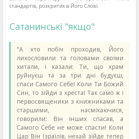
стандартів, розкритих в Його Слові.
Сатанинські "якщо"
"А хто побіч проходив, Його
лихословили та головами своїми
хитали, і казали: Ти, що храм
руйнуєш та за три дні будуєш,
спаси Самого Себе! Коли Ти Божий
Син, то зійди з хреста! Так само ж і
первосвященики з книжниками та
старшими, насміхаючися,
говорили: Він інших спасав, а
Самого Себе не може спасти! Коли
Цар Він Ізраїлів, нехай зійде тепер