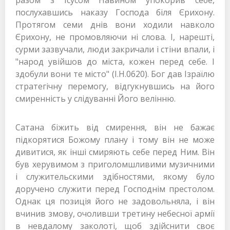
разом з Ісусом Навином упокорив себе,
послухавшись наказу Господа біля Єрихону.
Протягом семи днів вони ходили навколо
Єрихону, не промовляючи ні слова. І, нарешті,
сурми зазвучали, люди закричали і стіни впали, і
"народ увійшов до міста, кожен перед себе. І
здобули вони те місто" (І.Н.0620). Бог дав Ізраїлю
стратегічну перемогу, відгукнувшись на його
смиренність у слідуванні Його велінню.
Сатана біжить від смирення, він не бажає
підкорятися Божому плану і тому він не може
дивитися, як інші смиряють себе перед Ним. Він
був херувимом з приголомшливими музичними
і служительскими здібностями, якому було
доручено служити перед Господнім престолом.
Однак ця позиція його не задовольняла, і він
вчинив змову, очоливши третину небесної армії
в невдалому заколоті, щоб здійснити своє