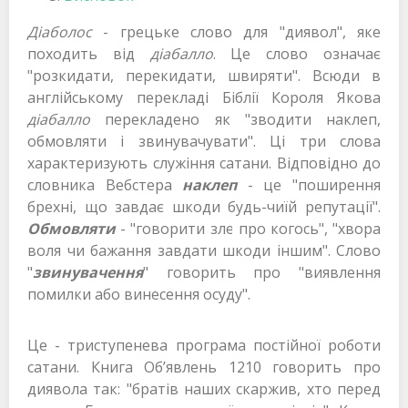
Діаболос
- грецьке слово для "диявол", яке
походить від
діабалло
. Це слово означає
"розкидати, перекидати, швиряти". Всюди в
англійському перекладі Біблії Короля Якова
діабалло
перекладено як "зводити наклеп,
обмовляти і звинувачувати". Ці три слова
характеризують служіння сатани. Відповідно до
словника Вебстера
наклеп
- це "поширення
брехні, що завдає шкоди будь-чиїй репутації".
Обмовляти
- "говорити зле про когось", "хвора
воля чи бажання завдати шкоди іншим". Слово
"
звинувачення
" говорить про "виявлення
помилки або винесення осуду".
Це - триступенева програма постійної роботи
сатани. Книга Об’явлень 1210 говорить про
диявола так: "братів наших скаржив, хто перед