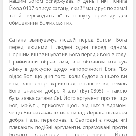
нашим Богом оскаржував їх день і ніч". Книга
Йова 0107 описує сатану, який "мандрує по землі
та й переходить її" в пошуку приводу для
обмовляння Божих святих.
Сатана звинувачує людей перед Богом, Бога
перед людьми і людей один перед одним.
Першим він звинуватив Бога перед Євою в саду.
Прийнявши образ змія, він обманом втягнув
жінку в дискусію щодо непорочності Бога. "Бо
відає Бог, що дня того, коли будете з нього ви
їсти, ваші очі розкриються, і станете ви, немов
Боги, знаючи добро й зло" (Бут.0305), - такою
була заява сатани Єві. Його аргумент про те, що
Бог, мабуть, приховує щось від них з Адамом,
якщо Він наказав їм не їсти від Дерева пізнання
добра і зла, переконав її. Сьогодні є люди, які
плекають подібні аргументи, спрямовані проти
Божого характеру і непорочності Його