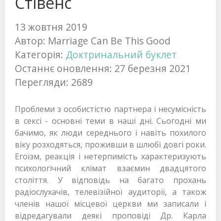
Стівенс
13 жовтня 2019
Автор:
Marriage Can Be This Good
Категорія:
Доктринальний буклет
Останнє оновлення: 27 березня 2021
Перегляди: 2689
Проблеми з особистістю партнера і несумісність
в сексі - основні теми в наші дні. Сьогодні ми
бачимо, як люди середнього і навіть похилого
віку розходяться, проживши в шлюбі довгі роки.
Егоїзм, реакція і нетерпимість характеризують
психологічний клімат взаємин двадцятого
століття. У відповідь на багато прохань
радіослухачів, телевізійної аудиторії, а також
членів нашої місцевої церкви ми записали і
відредагували деякі проповіді Др. Карла