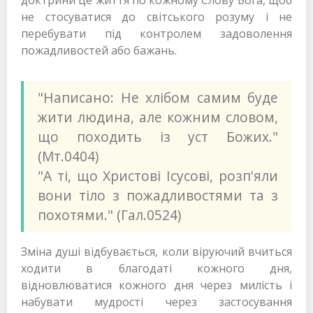
доктрини це життя по кожному Слову Бога, щоб
не стосуватися до світського розуму і не
перебувати під контролем задоволення
пожадливостей або бажань.
"Написано: Не хлібом самим буде
жити людина, але кожним словом,
що походить із уст Божих."
(Мт.0404)
"А ті, що Христові Ісусові, розп'яли
вони тіло з пожадливостями та з
похотями." (Гал.0524)
Зміна душі відбувається, коли віруючий вчиться
ходити в благодаті кожного дня,
відновлюватися кожного дня через милість і
набувати мудрості через застосування