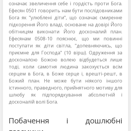
означає звеличення себе і гордість проти Бога.
Ефесян 0501 говорить нам бути послідовниками
Бога як "улюблені діти", що означає смиренне
підкорення Його владі, основане на довірі Його
обітницям виконати Його досконалий план.
Ефесянам 0508-10 пояснює, що ми повинні
поступати як діти світла, "допевняючись, що
приємне для Господа" (10 вірш). Одруження за
досконалою Божою волею відбудеться лише
тоді, коли самотня людина закохується всім
серцем в Бога, в Боже серце і, врешті-решт, в
Божий план. Не може бути ніякого іншого
істинного, праведного, прийнятного мотиву для
шлюбу як підпорядкування абсолютній і
досконалій волі Бога.
Побачення і дошлюбні