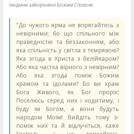
людини заборонені Божим Словом:
"До чужого ярма не впрягайтесь з
невірними; бо що спільного між
праведністю та беззаконням, або
яка спільність у світла з темрявою?
Яка згода в Христа з белійяаром?
Або яка частка вірного з невірним?
Або яка згода поміж Божим
храмом та ідолами? Бо ви храм
Бога Живого, як Бог прорік:
Поселюсь серед них і ходитиму, і
буду їм Богом, а вони будуть
народом Моїм! Вийдіть тому з-
поміж них та й відлучіться, каже
Господь, і не торкайтесь