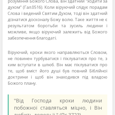
розуміння Божого Слова, він здатний "ходити за
духом" (Гал.0516). Коли віруючий слідує порадам
Слова і ведений Святим Духом, тоді він здатний
дізнатися досконалу Божу волю. Таке життя не є
результатом боротьби та зусиль людини і
можливе, якщо віруючий залежить від Божого
забезпечення благодаті.
Віруючий, кроки якого направляються Словом,
не повинен турбуватися і піклуватися про те, з
ким вступати в шлюб. Він має піклуватися про
те, щоб вміст його душі був повний Біблійної
доктрини і щоб він знаходився під владою
Божого плану.
"Від Господа кроки людини
побожної ставляться міцно, і Він
любить дорогу її." (Пс.3723)