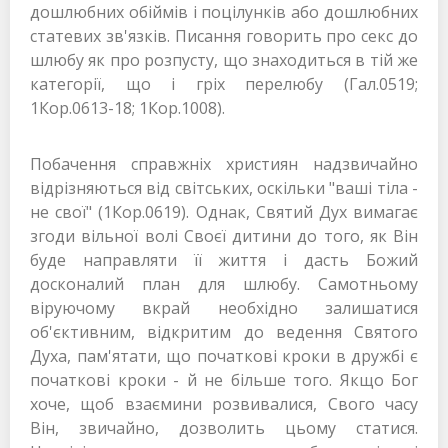
дошлюбних обіймів і поцілунків або дошлюбних
статевих зв'язків. Писання говорить про секс до
шлюбу як про розпусту, що знаходиться в тій же
категорії, що і гріх перелюбу (Гал.0519;
1Кор.0613-18; 1Кор.1008).
Побачення справжніх християн надзвичайно
відрізняються від світських, оскільки "ваші тіла -
не свої" (1Кор.0619). Однак, Святий Дух вимагає
згоди вільної волі Своєї дитини до того, як Він
буде направляти її життя і дасть Божий
досконалий план для шлюбу. Самотньому
віруючому вкрай необхідно залишатися
об'єктивним, відкритим до ведення Святого
Духа, пам'ятати, що початкові кроки в дружбі є
початкові кроки - й не більше того. Якщо Бог
хоче, щоб взаємини розвивалися, Свого часу
Він, звичайно, дозволить цьому статися.