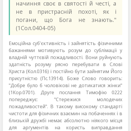
начиння своє в святості й честі, а
не в пристрасній похоті, як і
погани, що Бога не знають."
(1Сол.0404-05)
Емоційна суб'єктивність і зайнятість фізичними
бажаннями мотивують розум до сублімації у
владній чуттєвій пожадливості. Вони руйнують
здатність розуму рясно перебувати в Слові
Христа (Кол.0316) і постійно бути зайнятим Його
присутністю (Пс.13914). Боже Слово говорить:
"Добре було б чоловікові не дотикатися жінки"
(1Кор.0701). Друге послання Тимофію 0222
попереджує: "Стережися молодечих
пожадливостей". В такому високому стандарті
чистоти для фізичних взаємин на побаченнях і в
близькій дружбі немає абсолютно ніякого місця
для аргументів на користь виправдання