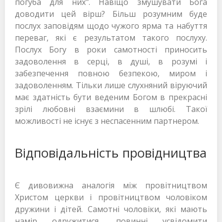
погуба для них". Навіщо змушувати Бога
доводити цей вірш? Більш розумним буде
послух заповідям щодо чужого ярма та набуття
переваг, які є результатом такого послуху.
Послух Богу в роки самотності приносить
задоволення в серці, в душі, в розумі і
забезпечення повною безпекою, миром і
задоволенням. Тільки лише слухняний віруючий
має здатність бути веденим Богом в прекрасні
зрілі любовні взаємини в шлюбі. Такої
можливості не існує з неспасенним партнером.
Відповідальність провідництва
Є дивовижна аналогія між провітництвом
Христом церкви і провітництвом чоловіком
дружини і дітей. Самотні чоловіки, які мають
намір одружитися, повинні усвідомити