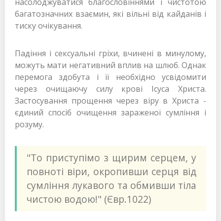
насолоджуватися благословіннями і чистотою
багатозначних взаємин, які вільні від кайданів і
тиску очікування.
Падіння і сексуальні гріхи, вчинені в минулому,
можуть мати негативний вплив на шлюб. Однак
перемога здобута і її необхідно усвідомити
через очищаючу силу крові Ісуса Христа.
Застосування прощення через віру в Христа -
єдиний спосіб очищення зараженої сумління і
розуму.
"То приступімо з щирим серцем, у
повноті віри, окропивши серця від
сумління лукавого та обмивши тіла
чистою водою!" (Євр.1022)