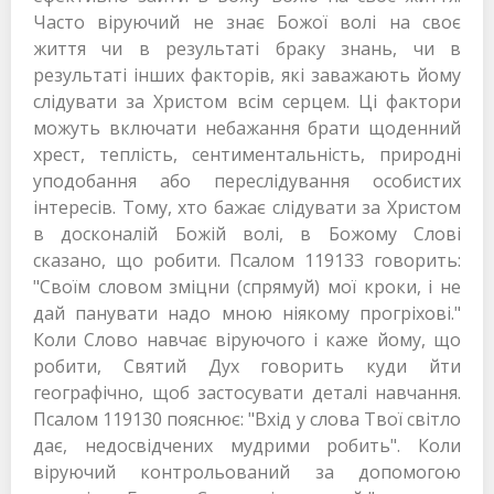
Часто віруючий не знає Божої волі на своє
життя чи в результаті браку знань, чи в
результаті інших факторів, які заважають йому
слідувати за Христом всім серцем. Ці фактори
можуть включати небажання брати щоденний
хрест, теплість, сентиментальність, природні
уподобання або переслідування особистих
інтересів. Тому, хто бажає слідувати за Христом
в досконалій Божій волі, в Божому Слові
сказано, що робити. Псалом 119133 говорить:
"Своїм словом зміцни (спрямуй) мої кроки, і не
дай панувати надо мною ніякому прогріхові."
Коли Слово навчає віруючого і каже йому, що
робити, Святий Дух говорить куди йти
географічно, щоб застосувати деталі навчання.
Псалом 119130 пояснює: "Вхід у слова Твої світло
дає, недосвідчених мудрими робить". Коли
віруючий контрольований за допомогою