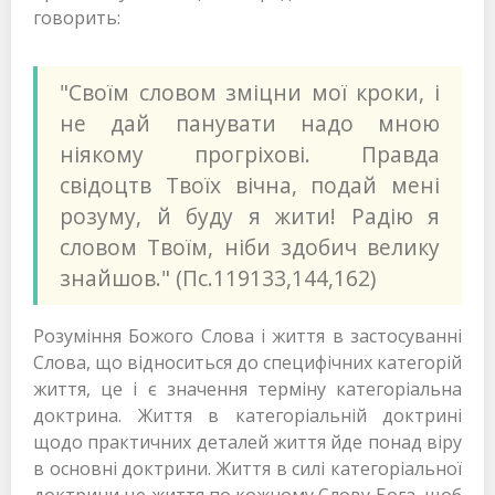
говорить:
"Своїм словом зміцни мої кроки, і
не дай панувати надо мною
ніякому прогріхові. Правда
свідоцтв Твоїх вічна, подай мені
розуму, й буду я жити! Радію я
словом Твоїм, ніби здобич велику
знайшов." (Пс.119133,144,162)
Розуміння Божого Слова і життя в застосуванні
Слова, що відноситься до специфічних категорій
життя, це і є значення терміну категоріальна
доктрина. Життя в категоріальній доктрині
щодо практичних деталей життя йде понад віру
в основні доктрини. Життя в силі категоріальної