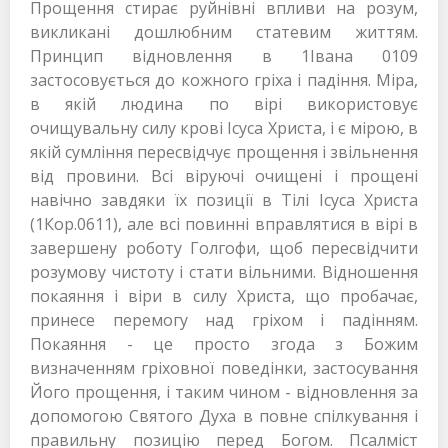
Прощення стирає руйнівні впливи на розум,
викликані дошлюбним статевим життям.
Принцип відновлення в 1Івана 0109
застосовується до кожного гріха і падіння. Міра,
в якій людина по вірі використовує
очищувальну силу крові Ісуса Христа, і є мірою, в
якій сумління пересвідчує прощення і звільнення
від провини. Всі віруючі очищені і прощені
навічно завдяки їх позиції в Тілі Ісуса Христа
(1Кор.0611), але всі повинні вправлятися в вірі в
завершену роботу Голгофи, щоб пересвідчити
розумову чистоту і стати вільними. Відношення
покаяння і віри в силу Христа, що пробачає,
принесе перемогу над гріхом і падінням.
Покаяння - це просто згода з Божим
визначенням гріховної поведінки, застосування
Його прощення, і таким чином - відновлення за
допомогою Святого Духа в повне спілкування і
правильну позицію перед Богом. Псалміст