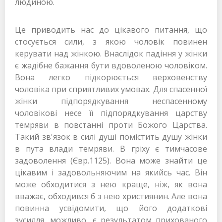
людиною.
Це приводить нас до цікавого питання, що
стосується сили, з якою чоловік повинен
керувати над жінкою. Внаслідок падіння у жінки
є жадібне бажання бути вдоволеною чоловіком.
Вона легко підкорюється верховенству
чоловіка при сприятливих умовах. Для спасенної
жінки підпорядкування неспасенному
чоловікові несе її підпорядкування царству
темряви в повстанні проти Божого Царства.
Такий зв'язок в силі душі помістить душу жінки
в пута влади темряви. В гріху є тимчасове
задоволення (Євр.1125). Вона може знайти це
цікавим і задовольняючим на якийсь час. Він
може обходитися з нею краще, ніж, як вона
вважає, обходився б з нею християнин. Але вона
повинна усвідомити, що його додаткові
зусилля, можливо, є результатом прихованого