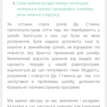
Сила любові (розділ описує потенціал
чоловіка в позиції провідника і важливу
роль жінки в її відгуку).
За останні сорок років Др. Стівенс
проконсультував сотні пар, які перебувають у
шлюбі. Багатьом з них, що були на межі
розлучення, була надана допомога. Інші ж,
існуючи в звичайному шлюбі, не відчували тієї
повноти, яку Христос призначив для шлюбу.
Величезний відсоток дзвінків від людей, які
шукають поради у нашій радіопрограмі,
відноситься до цієї популярної теми. Мудрість,
розуміння і співчуття Др. Стівенса до тих, хто
заплутався в проблемах шлюбу, допомогли
буквально тисячам слухачів програми.
Ми вдячні автору за час, вивчення і роздуми,
вкладені в цю настільки значиму для існування