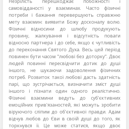
Незрілість перешкоджає побожності і
самовідданості у взаєминах. Часто фізичні
потреби і бажання перевершують справжню
мету взаємин: виявити Божу досконалу волю.
Фізичні відносини до шлюбу продукують
провину, жалкування і відсутність поваги
відносно партнера і до себе, якщо є чутливість
до переконання Святого Духа. Весь цей період
повинен бути часом "любові без доторку". Двоє
людей повинні пересвідчити дотик до душі
іншого, не шукаючи задоволення фізичних
потреб. Розвиток такої любові дасть здатність
парі, що зустрічається, визначити зміст душі
іншого і пізнати один одного реалістично.
Фізичні взаємини ведуть до суб'єктивних
емоційних прив'язаностей, які можуть зробити
віруючого сліпим до об'єктивної правди. Адам
відчув любов до Єви в своїй душі до того, як
торкнувся її. Це може статися, якщо двоє