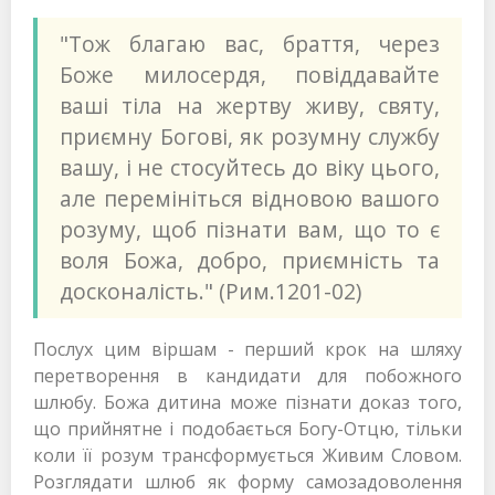
"Тож благаю вас, браття, через
Боже милосердя, повіддавайте
ваші тіла на жертву живу, святу,
приємну Богові, як розумну службу
вашу, і не стосуйтесь до віку цього,
але перемініться відновою вашого
розуму, щоб пізнати вам, що то є
воля Божа, добро, приємність та
досконалість." (Рим.1201-02)
Послух цим віршам - перший крок на шляху
перетворення в кандидати для побожного
шлюбу. Божа дитина може пізнати доказ того,
що прийнятне і подобається Богу-Отцю, тільки
коли її розум трансформується Живим Словом.
Розглядати шлюб як форму самозадоволення