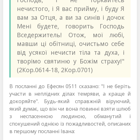
нечистого, і Я вас прийму, і буду Я
вам за Отця, а ви за синів і дочок
Мені будете, говорить Господь
Вседержитель! Отож, мої любі,
мавши ці обітниці, очистьмо себе
від усякої нечисти тіла та духа, і
творімо святиню у Божім страху!"
(2Кор.0614-18, 2Кор.0701)
В посланні до Ефесян 0511 сказано: "І не беріть
участи в неплідних ділах темряви, а краще й
докоряйте". Будь-який справжній віруючий,
який думає, що він чи вона повинні взяти шлюб
з неспасенною людиною, обманутий і
спокушений однією із пожадливостей, описаних
в першому посланні Івана: