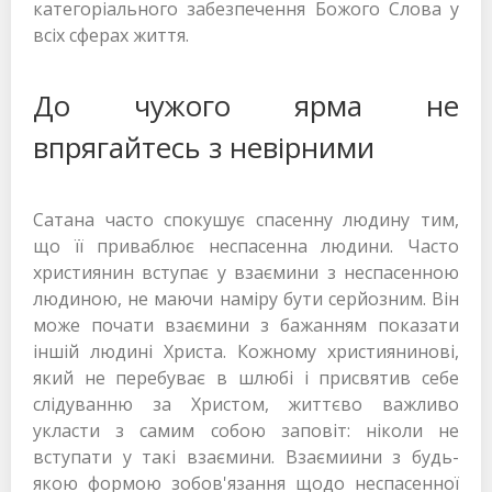
категоріального забезпечення Божого Слова у
всіх сферах життя.
До чужого ярма не
впрягайтесь з невірними
Сатана часто спокушує спасенну людину тим,
що її приваблює неспасенна людини. Часто
християнин вступає у взаємини з неспасенною
людиною, не маючи наміру бути серйозним. Він
може почати взаємини з бажанням показати
іншій людині Христа. Кожному християнинові,
який не перебуває в шлюбі і присвятив себе
слідуванню за Христом, життєво важливо
укласти з самим собою заповіт: ніколи не
вступати у такі взаємини. Взаємиини з будь-
якою формою зобов'язання щодо неспасенної