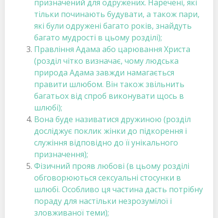
призначений для одружених. Наречені, які
тільки починають будувати, а також пари,
які були одружені багато років, знайдуть
багато мудрості в цьому розділі);
Правління Адама або царювання Христа
(розділ чітко визначає, чому людська
природа Адама завжди намагається
правити шлюбом. Він також звільнить
багатьох від спроб виконувати щось в
шлюбі);
Вона буде називатися дружиною (розділ
досліджує поклик жінки до підкорення і
служіння відповідно до її унікального
призначення);
Фізичний прояв любові (в цьому розділі
обговорюються сексуальні стосунки в
шлюбі. Особливо ця частина дасть потрібну
пораду для настільки незрозумілої і
зловживаної теми);