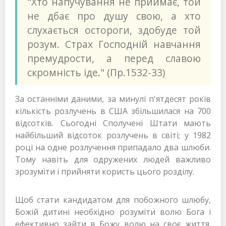
"Хто напучування не приймає, той
не дбає про душу свою, а хто
слухається остороги, здобуде той
розум. Страх Господній навчання
премудрости, а перед славою
скромність іде." (Пр.1532-33)
За останніми даними, за минулі п'ятдесят років
кількість розлучень в США збільшилася на 700
відсотків. Сьогодні Сполучені Штати мають
найбільший відсоток розлучень в світі; у 1982
році на одне розлучення припадало два шлюби.
Тому навіть для одружених людей важливо
зрозуміти і прийняти користь цього розділу.
Щоб стати кандидатом для побожного шлюбу,
Божій дитині необхідно розуміти волю Бога і
ефективно зайти в Божу волю на своє життя.