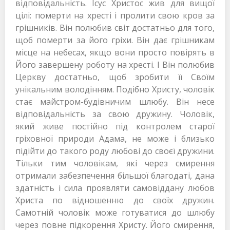
відповідальність. Ісус Христос жив для вищої
цілі: померти на хресті і пролити свою кров за
грішників. Він полюбив світ достатньо для того,
щоб померти за його гріхи. Він дає грішникам
місце на небесах, якщо вони просто повірять в
Його завершену роботу на хресті. І Він полюбив
Церкву достатньо, щоб зробити її Своїм
унікальним володінням. Подібно Христу, чоловік
стає майстром-будівничим шлюбу. Він несе
відповідальність за свою дружину. Чоловік,
який живе постійно під контролем старої
гріховної природи Адама, не може і близько
підійти до такого роду любові до своєї дружини.
Тільки тим чоловікам, які через смирення
отримали забезпечення більшої благодаті, дана
здатність і сила проявляти самовіддану любов
Христа по відношенню до своїх дружин.
Самотній чоловік може готуватися до шлюбу
через повне підкорення Христу. Його смирення,