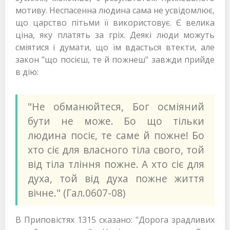
мотиву. Неспасенна людина сама не усвідомлює,
що царство пітьми її використовує. Є велика
ціна, яку платять за гріх. Деякі люди можуть
сміятися і думати, що їм вдасться втекти, але
закон "що посієш, те й пожнеш" завжди прийде
в дію:
"Не обманюйтеся, Бог осміяний
бути не може. Бо що тільки
людина посіє, те саме й пожне! Бо
хто сіє для власного тіла свого, той
від тіла тління пожне. А хто сіє для
духа, той від духа пожне життя
вічне." (Гал.0607-08)
В Приповістях 1315 сказано: "Дорога зрадливих