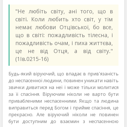
"Не любіть світу, ані того, що в
світі. Коли любить хто світ, у тім
немає любови Отцівської, бо все,
що в світі: пожадливість тілесна, і
пожадливість очам, і пиха життєва,
це не від Отця, а від світу."
(1Ів.0215-16)
Будь-який віруючий, що впадає в прив'язаність
до неспасенної людини, повинен уникати навіть
звички дивитися на неї і може тільки молитися
за її спасіння. Віруючим ніколи не варто бути
привабленими неспасенними. Якщо та людина
виправиться перед Богом і прийме спасіння, це
прекрасно. Але віруючий ніколи не повинен
бути доступним до взаємин з неспасенною