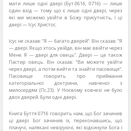
мати лише одні двері (Бут.0616, 0716) — лише
один вхід — тому що є лише одні двері, через
які ми можемо увійти в Божу присутність, і ці
двері — Ісус Христос.
Ісус не сказав: "Я — багато дверей". Він сказав: "Я
— двері. Якщо хтось увійде, він має ввійти через
Мене. Я — двері для овець". Двері — це також
Пастир овець. Він сказав: "Ви можете увійти
через двері, а потім вийти та знайти пасовище".
Пасовище говорить про приймання
категоріальної доктрини, навченої з
милосердям (Пс.23). У Ноєвому ковчезі не було
двох дверей. Були одні двері.
Книга Буття 0716 говорить нам, що Бог зачинив
ці двері. Бог зачинив їх, переконавшись, що
плачучі, налякані невіруючі, які відкинули Бога і