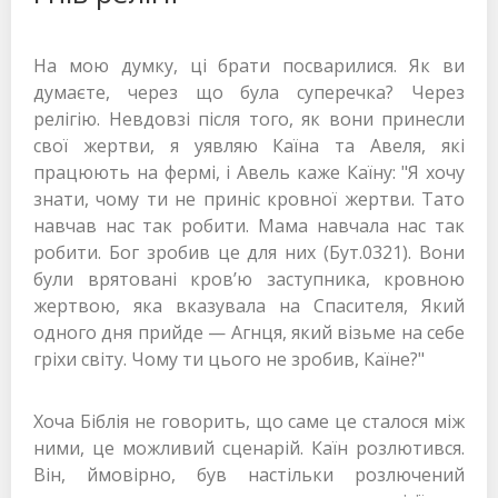
На мою думку, ці брати посварилися. Як ви
думаєте, через що була суперечка? Через
релігію. Невдовзі після того, як вони принесли
свої жертви, я уявляю Каїна та Авеля, які
працюють на фермі, і Авель каже Каїну: "Я хочу
знати, чому ти не приніс кровної жертви. Тато
навчав нас так робити. Мама навчала нас так
робити. Бог зробив це для них (Бут.0321). Вони
були врятовані кров’ю заступника, кровною
жертвою, яка вказувала на Спасителя, Який
одного дня прийде — Агнця, який візьме на себе
гріхи світу. Чому ти цього не зробив, Каїне?"
Хоча Біблія не говорить, що саме це сталося між
ними, це можливий сценарій. Каїн розлютився.
Він, ймовірно, був настільки розлючений