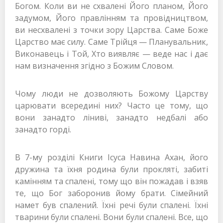
Богом. Коли ви не схвалені Його планом, Його
задумом, Його правлінням та провідництвом,
ви несхвалені з точки зору Царства. Саме Боже
Царство має силу. Саме Трійця — Планувальник,
Виконавець і Той, Хто виявляє — веде нас і дає
нам визначення згідно з Божим Словом.
Чому люди не дозволяють Божому Царству
царювати всередині них? Часто це тому, що
вони занадто ліниві, занадто недбалі або
занадто горді.
В 7-му розділі Книги Ісуса Навина Ахан, його
дружина та їхня родина були прокляті, забиті
камінням та спалені, тому що він пожадав і взяв
те, що Бог заборонив йому брати. Сімейний
намет був спалений. Їхні речі були спалені. Їхні
тварини були спалені. Вони були спалені. Все, що