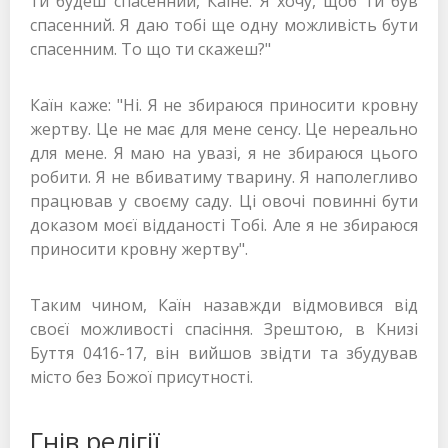
ти будеш спасенний, Каїне. Я хочу, щоб ти був
спасенний. Я даю тобі ще одну можливість бути
спасенним. То що ти скажеш?"
Каїн каже: "Ні. Я не збираюся приносити кровну
жертву. Це не має для мене сенсу. Це нереально
для мене. Я маю на увазі, я не збираюся цього
робити. Я не вбиватиму тварину. Я наполегливо
працював у своєму саду. Ці овочі повинні бути
доказом моєї відданості Тобі. Але я не збираюся
приносити кровну жертву".
Таким чином, Каїн назавжди відмовився від
своєї можливості спасіння. Зрештою, в Книзі
Буття 0416-17, він вийшов звідти та збудував
місто без Божої присутності.
Гнів релігії