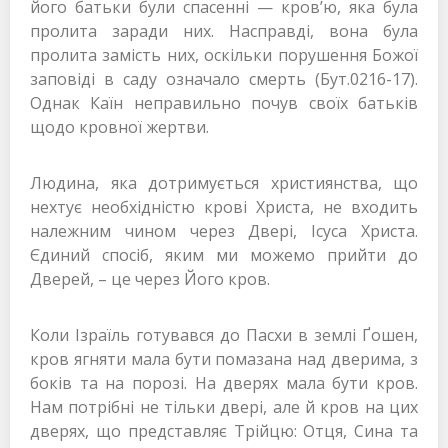
його батьки були спасенні — кров’ю, яка була
пролита заради них. Насправді, вона була
пролита замість них, оскільки порушення Божої
заповіді в саду означало смерть (Бут.0216-17).
Однак Каїн неправильно почув своїх батьків
щодо кровної жертви.
Людина, яка дотримується християнства, що
нехтує необхідністю крові Христа, не входить
належним чином через Двері, Ісуса Христа.
Єдиний спосіб, яким ми можемо прийти до
Дверей, – це через Його кров.
Коли Ізраїль готувався до Пасхи в землі Ґошен,
кров ягняти мала бути помазана над дверима, з
боків та на порозі. На дверях мала бути кров.
Нам потрібні не тільки двері, але й кров на цих
дверях, що представляє Трійцю: Отця, Сина та