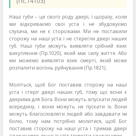
(Пс.14103)
Наші губи – це свого роду двері, і щоразу, коли
ми відкриваємо свої уста і не збудовуємо
слухача, ми не є сторожами. Ми не поставили
сторожу на наші уста і не стерегли двері наших
губ. Наші губи можуть виявляти срібний язик
викуплення (Пр.1020), який має силу життя. Або
ми можемо виявляти язик смерті, який може
розпалити вогонь руйнування (Пр.1821).
Моліться, щоб Бог поставив сторожу на наші
уста і стеріг двері наших губ, тому що вони є
дверима для Бога. Вони можуть впускати людей
всередину, і вони можуть не пускати їх. Вони
можуть благословляти людей або завдавати їм
болю, тому нам потрібно молитися, щоб Бог
поставив сторожу на наші уста і тримав двері
зачиненими, якщо їх слід тримати зачиненими.