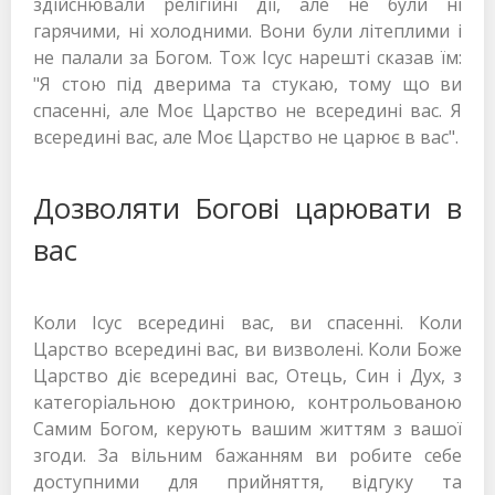
здійснювали релігійні дії, але не були ні
гарячими, ні холодними. Вони були літеплими і
не палали за Богом. Тож Ісус нарешті сказав їм:
"Я стою під дверима та стукаю, тому що ви
спасенні, але Моє Царство не всередині вас. Я
всередині вас, але Моє Царство не царює в вас".
Дозволяти Богові царювати в
вас
Коли Ісус всередині вас, ви спасенні. Коли
Царство всередині вас, ви визволені. Коли Боже
Царство діє всередині вас, Отець, Син і Дух, з
категоріальною доктриною, контрольованою
Самим Богом, керують вашим життям з вашої
згоди. За вільним бажанням ви робите себе
доступними для прийняття, відгуку та