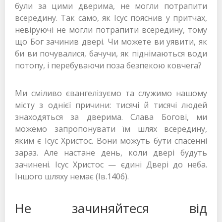
були за цими дверима, не могли потрапити
всередину. Так само, як Ісус пояснив у притчах,
невіруючі не могли потрапити всередину, тому
що Бог зачинив двері. Чи можете ви уявити, як
би ви почувалися, бачучи, як піднімаються води
потопу, і перебуваючи поза безпекою ковчега?
Ми сміливо євангелізуємо та служимо нашому
місту з однієї причини: тисячі й тисячі людей
знаходяться за дверима. Слава Богові, ми
можемо запропонувати їм шлях всередину,
яким є Ісус Христос. Вони можуть бути спасенні
зараз. Але настане день, коли двері будуть
зачинені. Ісус Христос — єдині Двері до неба.
Іншого шляху немає (Ів.1406).
Не зачиняйтеся від