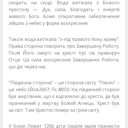
сходить на сході. Вода витікала з Божого
престолу — Дух, сила, благодать і енергія
живого Бога. Боже оперативне забезпечення
зійшло з небес у формі воскресіння.
Також вода витікала "з-під правого боку храму".
Права сторона говорить про Завершену Роботу.
Після Його смерті на хресті Ісус сів праворуч
Отця. Це сила воскресіння Завершеної Роботи,
що діє через нас.
"Південна сторона" – це сторона світу. "Північ" –
це небо (Йов2607; Пс.4803). На південній стороні
був жертівник, що є відсилкою до хреста, де був
принесений у жертву Божий Агнець. Хрест був
за світ. Там Христос помер за гріхи світу.
У Книзі Левит 1206 діти Ізраїля мали принести