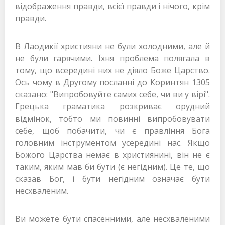
відображення правди, всієї правди і нічого, крім
правди.
В Лаодикії християни не були холодними, але й
не були гарячими. Їхня проблема полягала в
тому, що всередині них не діяло Боже Царство.
Ось чому в Другому посланні до Коринтян 1305
сказано: "Випробовуйте самих себе, чи ви у вірі".
Грецька граматика розкриває орудний
відмінок, тобто ми повинні випробовувати
себе, щоб побачити, чи є правління Бога
головним інструментом усередині нас. Якщо
Божого Царства немає в християнині, він не є
таким, яким мав би бути (є негідним). Це те, що
сказав Бог, і бути негідним означає бути
несхваленим.
Ви можете бути спасенними, але несхваленими