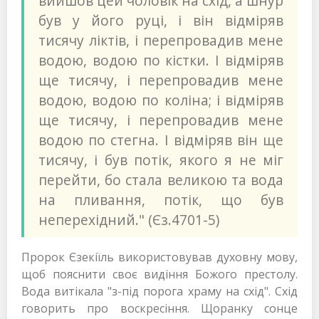
вийшов цей чоловік на схід, а шнур
був у його руці, і він відміряв
тисячу ліктів, і перепровадив мене
водою, водою по кістки. І відміряв
ще тисячу, і перепровадив мене
водою, водою по коліна; і відміряв
ще тисячу, і перепровадив мене
водою по стегна. І відміряв він ще
тисячу, і був потік, якого я не міг
перейти, бо стала великою та вода
на пливання, потік, що був
неперехідний." (Єз.4701-5)
Пророк Єзекіїль використовував духовну мову,
щоб пояснити своє видіння Божого престолу.
Вода витікала "з-під порога храму на схід". Схід
говорить про воскресіння. Щоранку сонце