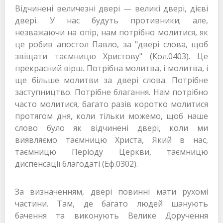
Відчинені величезні двері — великі двері, дієві
двері. У нас будуть противники; але,
незважаючи на опір, нам потрібно молитися, як
це робив апостол Павло, за "двері слова, щоб
звіщати таємницю Христову" (Кол.0403). Це
прекрасний вірш. Потрібна молитва, і молитва, і
ще більше молитви за двері слова. Потрібне
заступництво. Потрібне благання. Нам потрібно
часто молитися, багато разів коротко молитися
протягом дня, коли тільки можемо, щоб наше
слово було як відчинені двері, коли ми
виявляємо таємницю Христа, Який в нас,
таємницю Періоду Церкви, таємницю
диспенсації благодаті (Еф.0302).
За визначенням, двері повинні мати рухомі
частини. Там, де багато людей шанують
бачення та виконують Велике Доручення