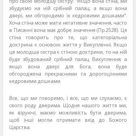
про свою молодшу сестру: "Якщо вона стіна, ми
збудуємо на ній срібний палац; а якщо вона
двері, ми обгородимо їх кедровими дошками".
Хоча стіна може мати негативне значення, часто
в Писанні вона має добре значення (Пр.2528). Ця
стіна говорить про те, що категоріальна
доктрина є основою життя у Викупленні. Якщо
ця молодша сестра є стіною доктрини, то на ній
буде збудований срібний палац Викуплення; а
якщо вона двері для Бога, вона буде
обгороджена прекрасними та дорогоцінними
кедровими дошками.
Все, що ми говоримо, і все, що ми слухаємо, є
свого роду дверима. Щодня нашого життя ми,
як віруючі, маємо можливість бути дверима,
щоб інші могли отримати вхід до Божого
Царства.