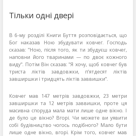
Тільки одні двері
В 6-му розділі Книги Буття розповідається, що
Бог наказав Ною збудувати ковчег. Господь
сказав: "Ною, після того, як ти збудуєш ковчег,
наповни його тваринами — по двоє кожного
виду". Потім Він сказав: "Я хочу, щоб ковчег був
триста ліктів завдовжки, п’ятдесят ліктів
завширшки і тридцять ліктів заввишки".
Ковчег мав 147 метрів завдовжки, 23 метри
завширшки та 12 метрів заввишки, проте ця
масивна споруда мала мати лише одне вікно. І
де було це вікно? Вгорі. Чи можете ви уявити
собі будівництво чогось подібного? Мало бути
лише одне вікно, вгорі. Крім того, ковчег мав