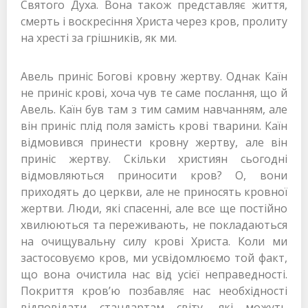
Святого Духа. Вона також представляє життя,
смерть і воскресіння Христа через кров, пролиту
на хресті за грішників, як ми.
Авель приніс Богові кровну жертву. Однак Каїн
не приніс крові, хоча чув те саме послання, що й
Авель. Каїн був там з тим самим навчанням, але
він приніс плід поля замість крові тварини. Каїн
відмовився принести кровну жертву, але він
приніс жертву. Скільки християн сьогодні
відмовляються приносити кров? О, вони
приходять до церкви, але не приносять кровної
жертви. Люди, які спасенні, але все ще постійно
хвилюються та переживають, не покладаються
на очищувальну силу крові Христа. Коли ми
застосовуємо кров, ми усвідомлюємо той факт,
що вона очистила нас від усієї неправедності.
Покриття кров’ю позбавляє нас необхідності
відповідати стандартам світу, які можуть