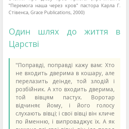
"Перемога наша через кров" пастора Карла Г.
Стівенса, Grace Publications, 2000)
Один шлях до життя в
Царстві
"Поправді, поправді кажу вам: Хто
не входить дверима в кошару, але
перелазить деінде, той злодій і
розбійник. А хто входить дверима,
той вівцям пастух. Воротар
відчиняє йому, і його голосу
слухають вівці; і свої вівці він кличе
по йменню, і випроваджує їх. А як