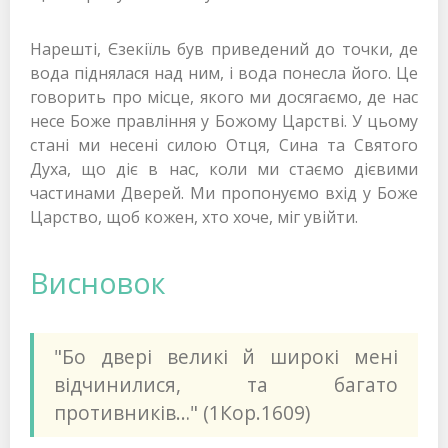
Нарешті, Єзекіїль був приведений до точки, де
вода піднялася над ним, і вода понесла його. Це
говорить про місце, якого ми досягаємо, де нас
несе Боже правління у Божому Царстві. У цьому
стані ми несені силою Отця, Сина та Святого
Духа, що діє в нас, коли ми стаємо дієвими
частинами Дверей. Ми пропонуємо вхід у Боже
Царство, щоб кожен, хто хоче, міг увійти.
Висновок
"Бо двері великі й широкі мені
відчинилися, та багато
противників…" (1Кор.1609)