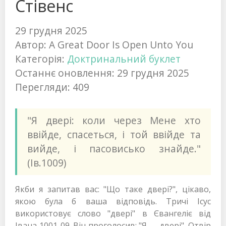
Стівенс
29 грудня 2025
Автор:
A Great Door Is Open Unto You
Категорія:
Доктринальний буклет
Останнє оновлення: 29 грудня 2025
Перегляди: 409
"Я двері: коли через Мене хто
ввійде, спасеться, і той ввійде та
вийде, і пасовисько знайде."
(Ів.1009)
Якби я запитав вас: "Що таке двері?", цікаво,
якою була б ваша відповідь. Тричі Ісус
використовує слово "двері" в Євангеліє від
Івана 1001-09. Він проголосив: "Я — двері". Отвір