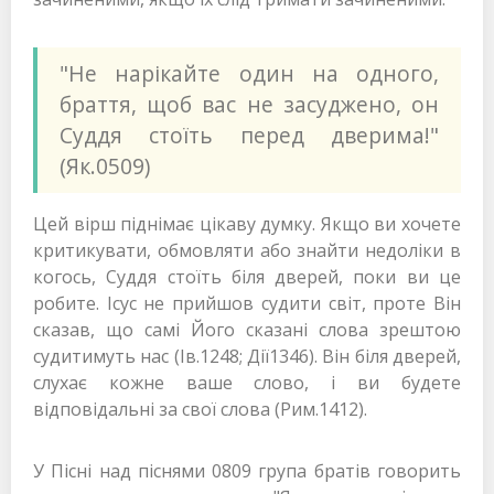
"Не нарікайте один на одного,
браття, щоб вас не засуджено, он
Суддя стоїть перед дверима!"
(Як.0509)
Цей вірш піднімає цікаву думку. Якщо ви хочете
критикувати, обмовляти або знайти недоліки в
когось, Суддя стоїть біля дверей, поки ви це
робите. Ісус не прийшов судити світ, проте Він
сказав, що самі Його сказані слова зрештою
судитимуть нас (Ів.1248; Дії1346). Він біля дверей,
слухає кожне ваше слово, і ви будете
відповідальні за свої слова (Рим.1412).
У Пісні над піснями 0809 група братів говорить