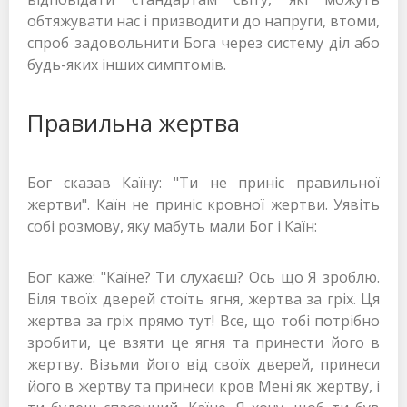
обтяжувати нас і призводити до напруги, втоми,
спроб задовольнити Бога через систему діл або
будь-яких інших симптомів.
Правильна жертва
Бог сказав Каїну: "Ти не приніс правильної
жертви". Каїн не приніс кровної жертви. Уявіть
собі розмову, яку мабуть мали Бог і Каїн:
Бог каже: "Каїне? Ти слухаєш? Ось що Я зроблю.
Біля твоїх дверей стоїть ягня, жертва за гріх. Ця
жертва за гріх прямо тут! Все, що тобі потрібно
зробити, це взяти це ягня та принести його в
жертву. Візьми його від своїх дверей, принеси
його в жертву та принеси кров Мені як жертву, і