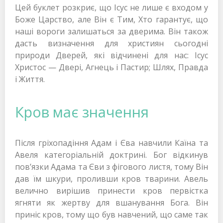
Цей буклет розкриє, що Ісус не лише є входом у
Боже Царство, але Він є Тим, Хто гарантує, що
наші вороги залишаться за дверима. Він також
дасть визначення для християн сьогодні
природи Дверей, які відчинені для нас: Ісус
Христос — Двері, Агнець і Пастир; Шлях, Правда
і Життя.
Кров має значення
Після гріхопадіння Адам і Єва навчили Каїна та
Авеля категоріальній доктрині. Бог відкинув
пов’язки Адама та Єви з фігового листя, тому Він
дав їм шкури, проливши кров тварини. Авель
велично вирішив принести кров первістка
ягняти як жертву для вшанування Бога. Він
приніс кров, тому що був навчений, що саме так