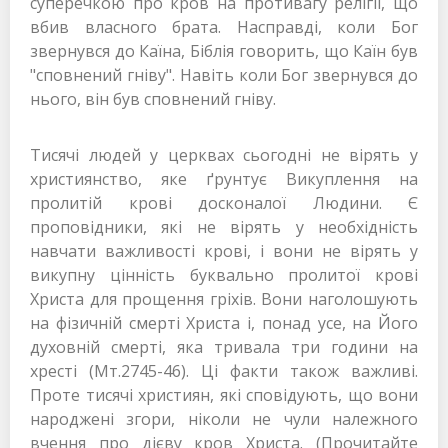
суперечкою про кров на противагу релігії, що
вбив власного брата. Насправді, коли Бог
звернувся до Каїна, Біблія говорить, що Каїн був
"сповнений гніву". Навіть коли Бог звернувся до
нього, він був сповнений гніву.
Тисячі людей у церквах сьогодні не вірять у
християнство, яке ґрунтує Викуплення на
пролитій крові досконалої Людини. Є
проповідники, які не вірять у необхідність
навчати важливості крові, і вони не вірять у
викупну цінність буквально пролитої крові
Христа для прощення гріхів. Вони наголошують
на фізичній смерті Христа і, понад усе, на Його
духовній смерті, яка тривала три години на
хресті (Мт.2745-46). Ці факти також важливі.
Проте тисячі християн, які сповідують, що вони
народжені згори, ніколи не чули належного
вчення про дієву кров Христа. (Прочитайте