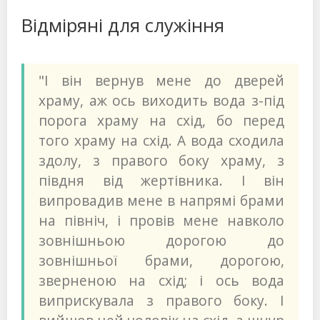
Відміряні для служіння
"І він вернув мене до дверей
храму, аж ось виходить вода з-під
порога храму на схід, бо перед
того храму на схід. А вода сходила
здолу, з правого боку храму, з
півдня від жертівника. І він
випровадив мене в напрямі брами
на північ, і провів мене навколо
зовнішньою дорогою до
зовнішньої брами, дорогою,
зверненою на схід; і ось вода
виприскувала з правого боку. І