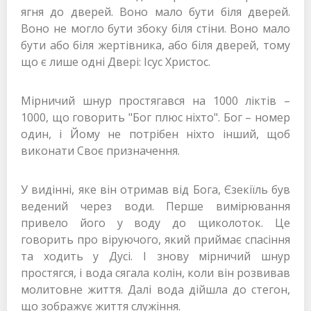
ягня до дверей. Воно мало бути біля дверей.
Воно не могло бути збоку біля стіни. Воно мало
бути або біля жертівника, або біля дверей, тому
що є лише одні Двері: Ісус Христос.
Мірничий шнур простягався на 1000 ліктів –
1000, що говорить "Бог плюс ніхто". Бог – номер
один, і Йому не потрібен ніхто інший, щоб
виконати Своє призначення.
У видінні, яке він отримав від Бога, Єзекіїль був
ведений через води. Перше вимірювання
привело його у воду до щиколоток. Це
говорить про віруючого, який приймає спасіння
та ходить у Дусі. І знову мірничий шнур
простягся, і вода сягала колін, коли він розвивав
молитовне життя. Далі вода дійшла до стегон,
що зображує життя служіння.