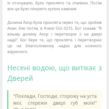
їх оточувало, було проклято та спалено. Потім
все це було покрито купою каміння.
Долина Ахор була проклята через те, що зробив
Ахан. Але потім, в Книзі Осії 0215, Бог сказав: "Я
візьму долину Ахор і перетворю її на двері
надії". Бог бере те, що прокляте, і перетворює
це на благословенну надію для кожного
віруючого.
Несені водою, що витікає з
Дверей
"Поклади, Господи, сторожу на уста
мої, стережи двері губ моїх!"