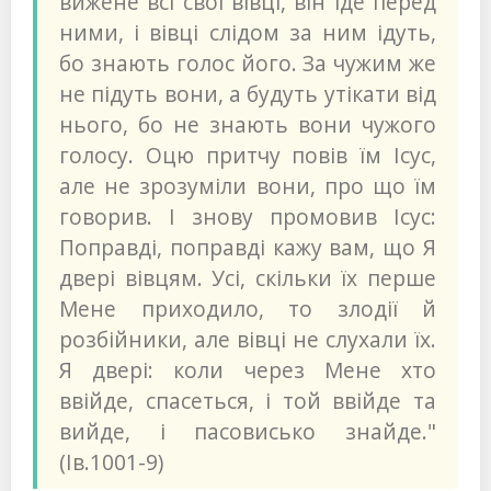
вижене всі свої вівці, він іде перед
ними, і вівці слідом за ним ідуть,
бо знають голос його. За чужим же
не підуть вони, а будуть утікати від
нього, бо не знають вони чужого
голосу. Оцю притчу повів їм Ісус,
але не зрозуміли вони, про що їм
говорив. І знову промовив Ісус:
Поправді, поправді кажу вам, що Я
двері вівцям. Усі, скільки їх перше
Мене приходило, то злодії й
розбійники, але вівці не слухали їх.
Я двері: коли через Мене хто
ввійде, спасеться, і той ввійде та
вийде, і пасовисько знайде."
(Ів.1001-9)